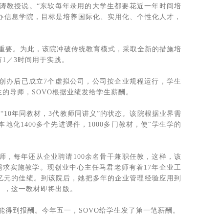
温涛教授说。“东软每年录用的大学生都要花近一年时间培
办信息学院，目标是培养国际化、实用化、个性化人才，
重要。为此，该院冲破传统教育模式，采取全新的措施培
1／3时间用于实践。
O创办后已成立7个虚拟公司，公司按企业规程运行，学生
的导师，SOVO根据业绩发给学生薪酬。
10年同教材，3代教师同讲义”的状态。该院根据业界需
化1400多个先进课件，1000多门教材，使“学生学的
师，每年还从企业聘请100余名骨干兼职任教，这样，该
需求实施教学。现创业中心主任马君老师有着17年企业工
4亿元的佳绩。到该院后，她把多年的企业管理经验应用到
》，这一教材即将出版。
得到报酬。今年五一，SOVO给学生发了第一笔薪酬。