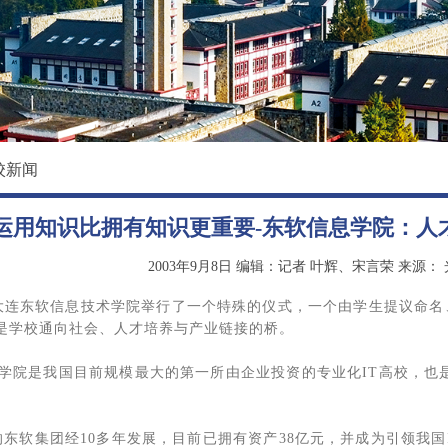
校园环境
国际教育学院
影像东软
数据科学与基础学院
大学精神
马克思主义学院
创新创业学院
校新闻
继续教育（培训）学院
运用知识比拥有知识更重要-东软信息学院：人
退役军人教育学院
2003年9月8日
编辑：记者 叶辉、宋言荣
来源：
，大连东软信息技术学院举行了一个特殊的仪式，一个由学生提议命名、
是学校通向社会、人才培养与产业链接的桥。
息学院是我国目前规模最大的第一所由企业投资的专业化IT高校，也是
的东软集团经10多年发展，目前已拥有资产38亿元，并成为引领我国