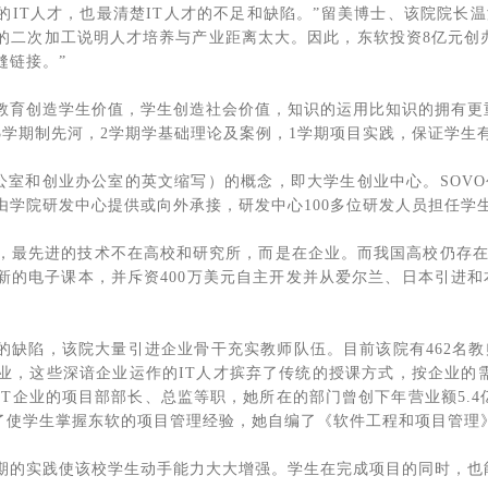
的IT人才，也最清楚IT人才的不足和缺陷。”留美博士、该院院长
的二次加工说明人才培养与产业距离太大。因此，东软投资8亿元创
缝链接。”
教育创造学生价值，学生创造社会价值，知识的运用比知识的拥有更
3学期制先河，2学期学基础理论及案例，1学期项目实践，保证学生有
办公室和创业办公室的英文缩写）的概念，即大学生创业中心。SOV
由学院研发中心提供或向外承接，研发中心100多位研发人员担任学生
是，最先进的技术不在高校和研究所，而是在企业。而我国高校仍存在“
的电子课本，并斥资400万美元自主开发并从爱尔兰、日本引进和本地
的缺陷，该院大量引进企业骨干充实教师队伍。目前该院有462名教
企业，这些深谙企业运作的IT人才摈弃了传统的授课方式，按企业的
IT企业的项目部部长、总监等职，她所在的部门曾创下年营业额5.
为了使学生掌握东软的项目管理经验，她自编了《软件工程和项目管理
期的实践使该校学生动手能力大大增强。学生在完成项目的同时，也能