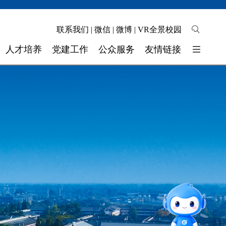
联系我们
|
微信
|
微博
|
VR全景校园
人才培养
党建工作
公众服务
友情链接
培养模式
校园地图
东软睿新科技集团
教学质量
自助缴费
大连东软信息学院
学生工作
校长信箱
广东东软学院
校 团 委
联系我们
四川省高校网络理政平台
实验实训
智能问答
师资力量
留言板
奖助学金