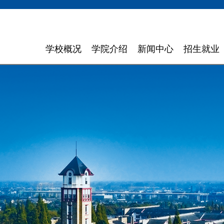
学校概况
学院介绍
新闻中心
招生就业
学校简介
计算机与软件学院
学校新闻
招生信息
领导寄语
智能科学与工程学院
通知通告
就业指导
现任领导
信息与商务管理学院
聚焦东软
组织机构
数字艺术与设计学院
媒体聚焦
理念特色
外国语学院
信息公开
大 事 记
健康医疗科技学院
领导关怀
数智应用技术学院