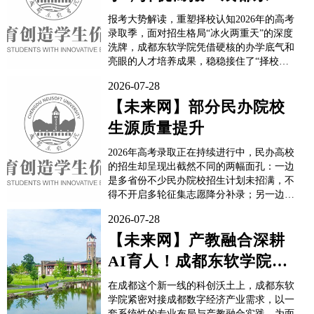
切口。在成...
学院2026本科招生全景解
报考大势解读，重塑择校认知2026年的高考
读
录取季，面对招生格局“冰火两重天”的深度
洗牌，成都东软学院凭借硬核的办学底气和
亮眼的人才培养成果，稳稳接住了“择校升
级”的实力话语权。截至目前，学校在全国
2026-07-28
各省（自治区、直辖市）本科招生录取已近
收官，投档热度持续攀升，首轮满档，分数
【未来网】部分民办院校
线逆势上扬。考生正用分数投票，宣告“择
生源质量提升
优而报”的择校新风向，也彻底重塑了...
2026年高考录取正在持续进行中，民办高校
的招生却呈现出截然不同的两幅面孔：一边
是多省份不少民办院校招生计划未招满，不
得不开启多轮征集志愿降分补录；另一边是
珠海科技学院、东软旗下三所东软学院等民
2026-07-28
办院校分数线逆势上涨，部分专业录取分超
越当地公办院校，东软旗下大连、成都、广
【未来网】产教融合深耕
东三所高校更是全部实现首轮投档满额，生
AI育人！成都东软学院跑
源质量持续提升。录取数...
出高质量就业答卷
在成都这个新一线的科创沃土上，成都东软
学院紧密对接成都数字经济产业需求，以一
套系统性的专业布局与产教融合实践，为面