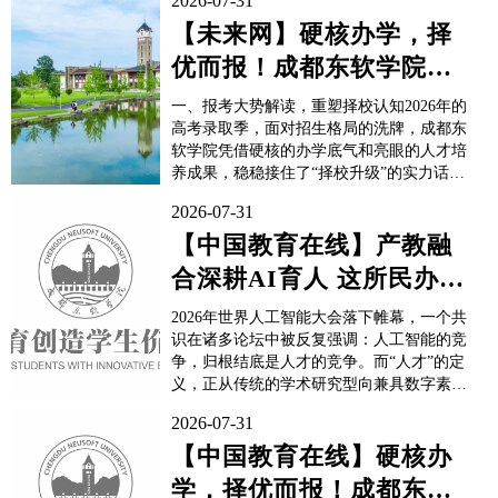
2026-07-31
【未来网】硬核办学，择
优而报！成都东软学院
2026本科招生全景解读
一、报考大势解读，重塑择校认知2026年的
高考录取季，面对招生格局的洗牌，成都东
软学院凭借硬核的办学底气和亮眼的人才培
养成果，稳稳接住了“择校升级”的实力话语
权。截至目前，该校在全国各省（自治区、
2026-07-31
直辖市）本科招生录取已近收官，投档热度
持续攀升，首轮满档，分数线逆势上扬。考
【中国教育在线】产教融
生正用分数投票，宣告“择优而报”的择校新
合深耕AI育人 这所民办高
风向，也重塑了考生和家长的择校...
校交出高质量就业答卷
2026年世界人工智能大会落下帷幕，一个共
识在诸多论坛中被反复强调：人工智能的竞
争，归根结底是人才的竞争。而“人才”的定
义，正从传统的学术研究型向兼具数字素
养、工程能力与人文判断力的复合型方向迁
2026-07-31
移。当大会明确提出“培养具备数字和人文
素养、创新能力和全球视野的人工智能领域
【中国教育在线】硬核办
人才”时，中国近三千所高校中，应用型院
学，择优而报！成都东软
校如何承接这一使命，成为教育转型的关键