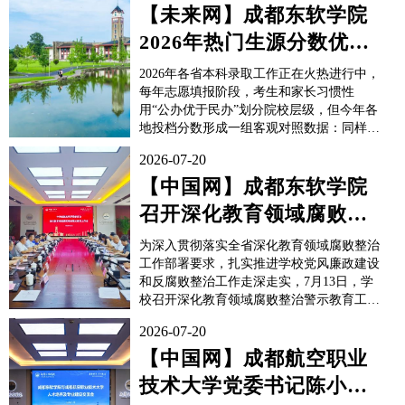
这所民办学校——成都东软学院凭借稳定且
【未来网】成都东软学院​
偏高的录取线，在民办赛道走出独特优势，
2026年热门生源分数优势
部分热门专业录取门槛，甚至对标多地普通
公办本科。...
突出
2026年各省本科录取工作正在火热进行中，
每年志愿填报阶段，考生和家长习惯性
用“公办优于民办”划分院校层级，但今年各
地投档分数形成一组客观对照数据：同样分
数段，有的地市公办仅能选择冷门传统专
2026-07-20
业，不少民办院校整体门槛偏低，而四川的
这所民办学校——成都东软学院凭借稳定且
【中国网】成都东软学院
偏高的录取线，在民办赛道走出独特优势，
召开深化教育领域腐败整
部分热门专业录取门槛，甚至对标...
治警示教育工作会
为深入贯彻落实全省深化教育领域腐败整治
工作部署要求，扎实推进学校党风廉政建设
和反腐败整治工作走深走实，7月13日，学
校召开深化教育领域腐败整治警示教育工作
会。学校党委书记杨静，党委副书记、校长
2026-07-20
张应辉，党委副书记蒋静，纪委书记任湘
云、校领导班子成员、党委委员参加会议。
【中国网】成都航空职业
会议由任湘云主持。会议以“深化教育领域
技术大学党委书记陈小
腐败专项整治，筑牢廉洁...