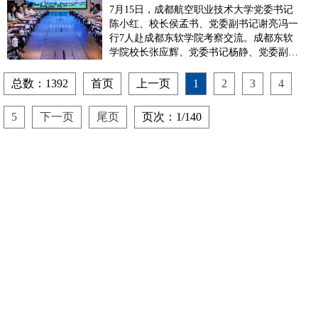
红、校长侯孟书一行赴成
7月15日，成都航空职业技术大学党委书记
都东软学院考...
陈小红、校长侯孟书、党委副书记谢亮冯一
行7人赴成都东软学院考察交流。成都东软
学院校长张应辉、党委书记杨静、党委副书
记蒋静、副校长张兵等陪同考察。双方围绕
党建结对、教育教学改革、专业建设、本科
总数：1392
首页
上一页
1
2
3
4
人才培养等主题展开深入座谈交流。张应辉
对来访客人表示热烈欢迎，并简要回顾了成
5
下一页
尾页
页次：1/140
都东软学院的发展历程...