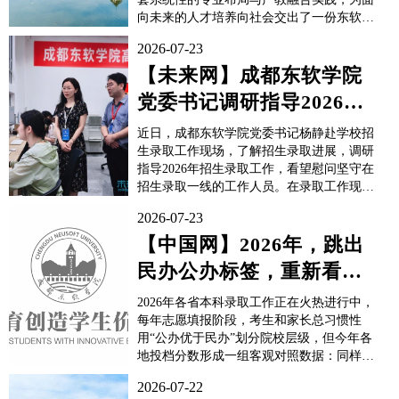
向未来的人才培养向社会交出了一份东软答
卷。专业布局：从“AI专业”到“AI 专业”的体
2026-07-23
系化覆盖谈到AI赋能教育教学改革，成都东
软学院不是仅增设一两个AI相关专业耳是构
【未来网】成都东软学院
建一个覆盖全校的AI教育生态。相较于新增
党委书记调研指导2026招
专业，学校通识化AI普及布局更具突破性...
生录取工作
近日，成都东软学院党委书记杨静赴学校招
生录取工作现场，了解招生录取进展，调研
指导2026年招生录取工作，看望慰问坚守在
招生录取一线的工作人员。在录取工作现
场，杨静仔细听取了学校今年招生录取工作
2026-07-23
情况汇报，详细了解了录取进度、各专业分
数线、录取通知书寄送等工作，并对今年招
【中国网】2026年，跳出
生宣传和录取工作取得的成效给予充分肯
民办公办标签，重新看待
定，向坚守工作岗位、辛勤付...
民办本科择校
2026年各省本科录取工作正在火热进行中，
每年志愿填报阶段，考生和家长总习惯性
用“公办优于民办”划分院校层级，但今年各
地投档分数形成一组客观对照数据：同样分
数段，有的地市公办仅能选择冷门传统专
2026-07-22
业，不少民办院校整体门槛偏低，而四川的