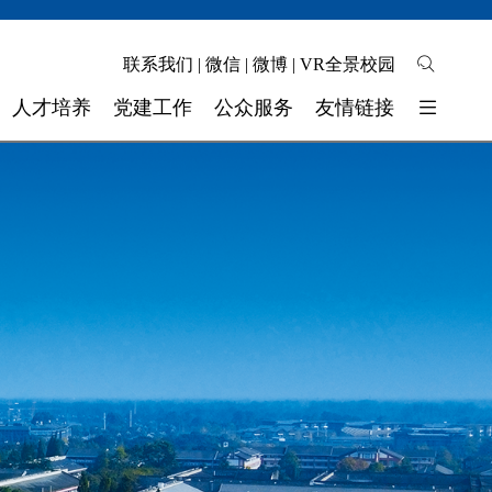
联系我们
|
微信
|
微博
|
VR全景校园
人才培养
党建工作
公众服务
友情链接
培养模式
校园地图
东软睿新科技集团
教学质量
自助缴费
大连东软信息学院
学生工作
校长信箱
广东东软学院
校 团 委
联系我们
四川省高校网络理政平台
实验实训
师资力量
奖助学金