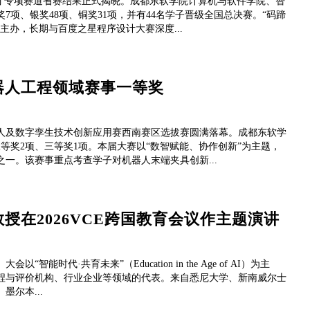
星人才专项赛道省赛结果正式揭晓。成都东软学院计算机与软件学院、智
项、银奖48项、铜奖31项，并有44名学子晋级全国总决赛。“码蹄
办，长期与百度之星程序设计大赛深度...
器人工程领域赛事一等奖
器人及数字孪生技术创新应用赛西南赛区选拔赛圆满落幕。成都东软学
等奖2项、三等奖1项。本届大赛以“数智赋能、协作创新”为主题，
一。该赛事重点考查学子对机器人末端夹具创新...
在2026VCE跨国教育会议作主题演讲
能时代·共育未来”（Education in the Age of AI）为主
课程与评价机构、行业企业等领域的代表。来自悉尼大学、新南威尔士
尔本...