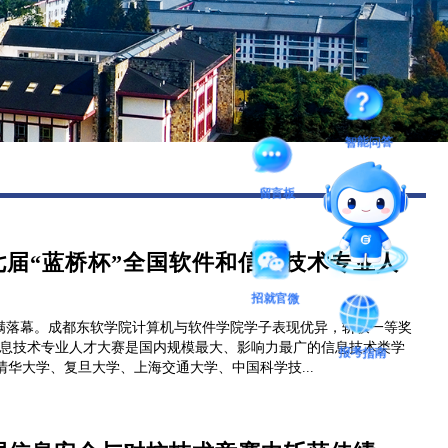
图书馆
后勤保障
智能问答
留言板
届“蓝桥杯”全国软件和信息技术专业人
招就官微
圆满落幕。成都东软学院计算机与软件学院学子表现优异，斩获一等奖
和信息技术专业人才大赛是国内规模最大、影响力最广的信息技术类学
报考指南
清华大学、复旦大学、上海交通大学、中国科学技...