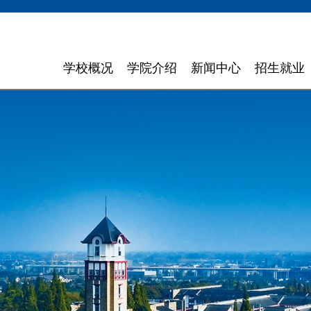
学校概况
学院介绍
新闻中心
招生就业
学校简介
计算机与软件学院
学校新闻
招生信息
领导寄语
智能科学与工程学院
通知通告
就业指导
现任领导
信息与商务管理学院
聚焦东软
组织机构
数字艺术与设计学院
媒体聚焦
理念特色
外国语学院
信息公开
大 事 记
健康医疗科技学院
领导关怀
数智应用技术学院