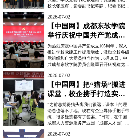
校长张应辉，党委副书记蒋静，纪委书记任
湘云，党委委员、副校长张兵、陈旭辉、蒋
2026-07-02
利明，党委委员、党委组织部部长黄嘉庆出
席大会，学校师生党员代表参加了本次大
【中国网】成都东软学院
会。大会由蒋静主持。会上，黄嘉庆宣读了
举行庆祝中国共产党成立
《中共成都东软学院...
105周年暨2026年度“两优
为热烈庆祝中国共产党成立105周年，深入
一...
推进学校党建工作提质增效，激励全校各级
党组织和广大党员担当作为，6月30日，中
共成都东软学院委员会隆重召开庆祝建党
105周年暨2026年度“两优一先”表彰大会。
2026-07-02
学校党委书记赖廷谦，党委副书记、校长张
应辉，党委副书记蒋静，纪委书记任湘云，
【中国网】把“猎场”搬进
党委委员、副校长张兵、陈旭辉、蒋利明，
课堂，校企携手打造实战
党委委员、党...
训练营
“之前总觉得猎头离我们很远，课本上的理
论总也落不了地。现在有企业导师手把手带
练，很多疑惑都有了答案。”日前，在中国
成都人力资源服务产业园（成都人才园）
内，成都东软学院信息与商务管理学院（以
2026-07-02
下简称学院）大二学生张佳一边翻看实训笔