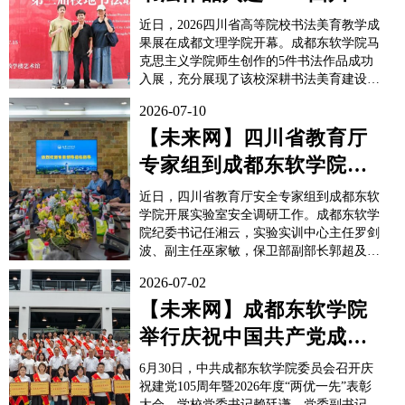
高等院校书法美育教学成
近日，2026四川省高等院校书法美育教学成
果展
果展在成都文理学院开幕。成都东软学院马
克思主义学院师生创作的5件书法作品成功
入展，充分展现了该校深耕书法美育建设、
推进“五育并举”的阶段性育人成效。本次展
2026-07-10
览由四川省高等教育学会、四川省书法家协
会指导，是全省高校书法美育领域的重要专
【未来网】四川省教育厅
业性展览，汇聚全省20所高校近200幅优秀
专家组到成都东软学院开
作品，旨在搭...
展实验室安全调研工作
近日，四川省教育厅安全专家组到成都东软
学院开展实验室安全调研工作。成都东软学
院纪委书记任湘云，实验实训中心主任罗剑
波、副主任巫家敏，保卫部副部长郭超及相
关科室负责人参加调研。任湘云代表学校对
2026-07-02
专家组的到来表示欢迎。他指出，学校始终
将实验室安全工作摆在重要位置，持续健全
【未来网】成都东软学院
管理制度、压实各级管理责任，稳步推进实
举行庆祝中国共产党成立
验室安全标准化建设。他表示...
105周年暨2026年度“两优
6月30日，中共成都东软学院委员会召开庆
一...
祝建党105周年暨2026年度“两优一先”表彰
大会。学校党委书记赖廷谦，党委副书记、