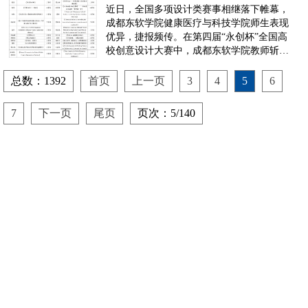
全国多项赛事中屡获佳绩
近日，全国多项设计类赛事相继落下帷幕，
成都东软学院健康医疗与科技学院师生表现
优异，捷报频传。在第四届“永创杯”全国高
校创意设计大赛中，成都东软学院教师斩获
一等奖12项、二等奖16项、三等奖13项，并
荣获优秀组织教师奖。此次大赛由中国通信
总数：1392
首页
上一页
3
4
5
6
工业协会互联网产业专业委员会主办，
以“科创赋能·智造未来”为主题。其中，成
7
下一页
尾页
页次：5/140
都东软学院高静...