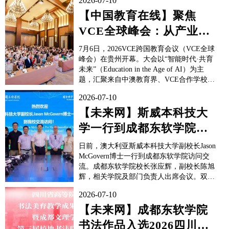
2026-07-10
【中国教育在线】聚焦
VCE全球峰会：从产业需
求出发，培养AI时代不可
7月6日，2026VCE跨国教育会议（VCE全球
替代的能力
峰会）在贵州开幕。大会以“智能时代·共育
未来”（Education in the Age of AI）为主
题，汇聚来自中澳教育界、VCE合作学校、
澳大利亚高校、课程与评价机构、行业企业
2026-07-10
等领域的代表。来自悉尼大学、新南威尔士
大学、昆士兰大学、莫纳士大学、斯威本科
【未来网】斯威本科技大
技大学、迪肯大学、墨尔本皇家...
学一行到成都东软学院访
问交流
日前，澳大利亚斯威本科技大学副校长Jason
McGovern博士一行到成都东软学院访问交
流。成都东软学院校长张应辉，副校长陈旭
辉，相关学院及部门负责人出席会议。双方
围绕国际项目合作、国际化人才培养、学科
2026-07-10
建设及教育资源共享等议题开展深入交流。
会上，张应辉代表学校对Jason McGovern博
【未来网】成都东软学院
士一行的到来表示欢迎，并介绍了学校办学
书法作品入选2026四川省
理...