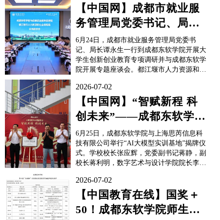
记，一边感慨道。此时，她正与二十多名同
【中国网】成都市就业服
学一道，共同聆听企业导师对猎头行业的深
务管理局党委书记、局长
度分析。而在相距50公里外的学...
谭永生一行来成都东软学
6月24日，成都市就业服务管理局党委书
院调研
记、局长谭永生一行到成都东软学院开展大
学生创新创业教育专项调研并与成都东软学
院开展专题座谈会。都江堰市人力资源和社
会保障局就业服务中心主任欧阳鹏等陪同调
2026-07-02
研。成都东软学院校长张应辉，党委副书记
蒋静，副校长蒋利明及相关部门负责人参加
【中国网】“智赋新程 科
会议。会前，谭永生局长一行实地参观了成
创未来”——成都东软学院
都东软学院华天图书馆、大学生创...
与上海思芮信息科技有限
6月25日，成都东软学院与上海思芮信息科
公司举行...
技有限公司举行“AI大模型实训基地”揭牌仪
式。学校校长张应辉，党委副书记蒋静，副
校长蒋利明，数字艺术与设计学院院长李成
家、常务副院长陈志刚，上海思芮信息科技
2026-07-02
有限公司总经理孟浩出席仪式，校企双方相
关负责人、参训学生代表参加仪式。2026年
【中国教育在线】国奖＋
4月，成都东软学院与上海思芮联合打造的
50！成都东软学院师生在
AI大模型训练专...