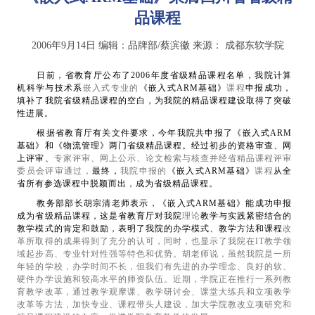
品课程
2006年9月14日
编辑：品牌部/蔡滨徽
来源：
成都东软学院
日前，省教育厅公布了
2006
年度省级精品课程名单，我院计算
机科学与技术系
嵌入式专业的
《嵌入式
ARM
基础》
课程
申报成功，
填补了我院省级精品课程的空白，为我院的精品课程建设取得了突破
性进展。
根据省教育厅有关文件要求，今年我院共申报了《嵌入式
ARM
基础》和《物流管理》两门省级精品课程。经过初步的资格审查、网
上评审、
专家评审、网上公示、论文检索与核查并经省精品课程评审
委员会评审通过，
最终，
我院申报的
《嵌入式
ARM
基础》
课程
从全
省所有参选课程中脱颖而出，成为省级精品课程。
教务部部长胡宗清老师表示，《嵌入式
ARM
基础》能成功申报
成为省级精品课程，这是省教育厅对我院
理论
教学与实践紧密结合的
教学模式的肯定和鼓励，表明了我院的办学模式、教学方法和课程
改
革所取得的成果得到了充分的认可，同时，也显示了我院在
IT
教学领
域起步高、专业针对性强等特色和优势。胡老师说，虽然我院是一所
年轻的学校，办学时间不长，但我们有先进的办学理念、良好的软、
硬件办学设施和较高水平的师资队伍。近期，学院正在推行一系列教
育教学改革，通过教学观摩课、教学研讨会、课堂大练兵和立项教学
改革等方法，加快专业、课程带头人建设，加大学院教改立项研究和