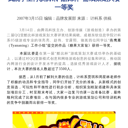
一等奖
2007年3月15日
编辑：品牌发展部
来源：
计科系 供稿
3
月
14
日，由腾讯科技主办、创游传媒《游戏创造》承办的第
二届
QQ
堂酷比杯游戏策划大赛评奖结果揭晓。成都东软信息学院计科
系
05
级游戏专业的张亮亮、赵伟、甘露熙、骆嵩四位同学以“
燕鹰雁
（
Tyananing
）工作小组”提交的作品《糖果大富翁》获得一等奖。
本届比赛是
在第一届
“
酷比杯
”
游戏策划大赛成功举办的基础
上，以通过对
QQ
堂新模式创意和网络游戏创意的征集和评比，推动国
内网游行业的设计开发水平的提高，选拔优秀游戏设计人才。
据统
计，本次大赛的报名人数超过了3500人。
据悉，从
1
月初了解到大赛的信息，计科系贾琪和周星林老师作
了积极的动员和专业指导，同学们开始了充分的准备。从新模式的创
意筛选，可玩性和平衡性进行初步分析，组织策划框架搭建和具体策
划项目分工，时至期末考试，大家一边复习功课一边准备比赛，最终
顺利完成了比赛项目，在与国内很多专业的游戏策划公司和培训机构
的竞争中脱颖而出获得一等奖。