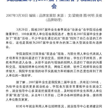
会
2007年3月30日
编辑：品牌发展部
来源：
文/梁晓倩 图/何明 吴俊
（品牌助理）
3
月
29
日，我校
2007
届毕业生春季就业“洽谈会”在学院综合楼
隆重举行。
100
余家用人单位莅临我院选才，数百名
2007
应届毕业生参
加了“双选”活动，不少毕业生通过此次“双选”找到了自己合适的工作
单位。这也是我校为
2007
届毕业生举办的第二场大型就业双向选择
会。
学院副院长汪琛亲临“双选会”现场，与部分用人单位代表就人
才培养等方面问题进行了亲切交流。招聘开始，学生们手持简历，井
然有序的进入会场，从容不迫的与现场的招聘人员进行了很好的沟通
和交流。现场招聘单位对程序员、网络工程师、软件工程师等岗位需
求较大，我院学生较强的动手实践能力和积极的工作态度也得到了用
人单位的一致好评。
据了解，
2007
届毕业生是我院第二届毕业生，共有近
1500
名，
为给毕业生提供更多就业机会，学院各方面非常重视毕业生就业工
作，就业指导中心多渠道挖掘需求信息，及时组织毕业生和用人单位
开展“双选”活动。从去年
11
月开始，已举办各种招聘会多场，接待用
人单位数百家家。
针对今年就业和用人单位招聘情况，就业指导中心老师建议同