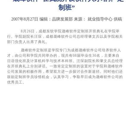
制班”
2007年8月27日
编辑：品牌发展部
来源：
就业指导中心 供稿
8
月
26
日，成都东软学院晟峰软件定制班开班典礼在学院举
行。学院副院长汪琛，成都晟峰软件公司总经理肇文兵以及学院相关
部门负责人出席了典礼。
晟峰软件定制班是学院专门为成都晟峰软件公司培养软件人
才，由公司和学院共同举办的，现共有
08
届毕业生
30
名，主要来自
日语强化班及计算机科学与技术本科班。汪琛副院长和肇文兵总经理
在开班典礼上分别讲话。一致肯定定制班的设置对于学院和晟峰软件
公司发展的积极作用，希望双方进一步探讨合作新途径。同时他们还
鼓励定制班学员珍惜机会，认真学习，争取早日成为晟峰软件公司的
优秀员工。