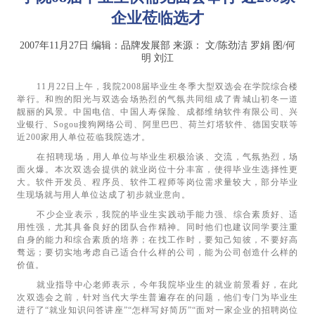
企业莅临选才
2007年11月27日
编辑：品牌发展部
来源：
文/陈劲洁 罗娟 图/何
明 刘江
11
月
22
日上午，我院
2008
届毕业生冬季大型双选会在学院综合楼
举行。和煦的阳光与双选会场热烈的气氛共同组成了青城山初冬一道
靓丽的风景。中国电信、中国人寿保险、成都维纳软件有限公司、兴
业银行、
Sogou
搜狗网络公司、阿里巴巴、荷兰灯塔软件、德国安联等
近
200
家用人单位莅临我院选才。
在招聘现场，用人单位与毕业生积极洽谈、交流，气氛热烈，场
面火爆。本次双选会提供的就业岗位十分丰富，使得毕业生选择性更
大。软件开发员、程序员、软件工程师等岗位需求量较大，部分毕业
生现场就与用人单位达成了初步就业意向。
不少企业表示，我院的毕业生实践动手能力强、综合素质好、适
用性强，尤其具备良好的团队合作精神。同时他们也建议同学要注重
自身的能力和综合素质的培养；在找工作时，要知己知彼，不要好高
骛远；要切实地考虑自己适合什么样的公司，能为公司创造什么样的
价值。
就业指导中心老师表示，今年我院毕业生的就业前景看好，在此
次双选会之前，针对当代大学生普遍存在的问题，他们专门为毕业生
进行了“就业知识问答讲座”“怎样写好简历”“面对一家企业的招聘岗位