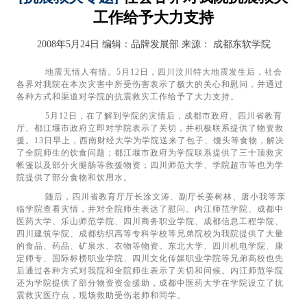
工作给予大力支持
2008年5月24日
编辑：品牌发展部
来源：
成都东软学院
地震无情人有情。
5
月
12
日，四川汶川特大地震发生后，社会
各界对我院在本次灾害中所受伤害表示了极大的关心和慰问，并通过
各种方式和渠道对学院的抗震救灾工作给予了大力支持。
5
月
12
日，在了解到学院的灾情后，成都市政府、四川省教育
厅、都江堰市政府立即对学院表示了关切，并积极联系提供了物资救
援。
13
日早上，西南财经大学为学院送来了包子、馒头等食物，解决
了全院师生的饮食问题；都江堰市政府为学院联系提供了三十顶救灾
帐篷以及部分火腿肠等救援物资；四川师范大学、学院超市等也为学
院提供了部分食物和饮用水。
随后，四川省教育厅厅长涂文涛、副厅长姜树林、唐小我等亲
临学院查看灾情，并对全院师生表达了慰问。内江师范学院、成都中
医药大学、乐山师范学院、四川商务职业学院、成都信息工程学院、
四川建筑学院、成都纺织高等专科学校等兄弟院校为我院提供了大量
的食品、药品、矿泉水、衣物等物资。东北大学、四川机电学院、康
定师专、国际标榜职业学院、四川文化传媒职业学院等兄弟高校也先
后通过各种方式对我院和全院师生表示了关切和问候。内江师范学院
还为学院提供了部分物资资金援助，成都中医药大学在学院设立了抗
震救灾医疗点，现场救助受伤老师和同学。