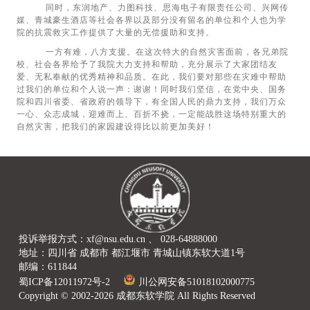
同时，东润地产、力图科技、思海电子有限责任公司、兴网传
媒、青城豪生酒店等社会各界以及部分没有留名的单位和个人也为学
院的抗震救灾工作提供了大量的无偿援助和支持。
一方有难，八方支援。在这次特大的自然灾害面前，各兄弟院
校、社会各界给予了我院大力支持和帮助，充分展示了大家团结友
爱、无私奉献的优秀精神和品质。在此，我们要对那些在灾难中帮助
过我们的单位和个人说一声：谢谢！同时我们坚信，在党中央、国务
院和四川省委、省政府的领导下，有全国人民的鼎力支持，我们万众
一心、众志成城，迎难而上、百折不挠，一定能战胜这场特别重大的
自然灾害，把我们的家园建设得比以前更加美好！
投诉举报方式：xf@nsu.edu.cn 、 028-64888000
地址：四川省 成都市 都江堰市 青城山镇东软大道1号
邮编：611844
蜀ICP备12011972号-2
川公网安备51018102000775
Copyright © 2002-2026 成都东软学院 All Rights Reserved