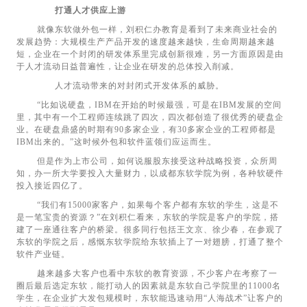
打通人才供应上游
就像东软做外包一样，刘积仁办教育是看到了未来商业社会的
发展趋势：大规模生产产品开发的速度越来越快，生命周期越来越
短，企业在一个封闭的研发体系里完成创新很难，另一方面原因是由
于人才流动日益普遍性，让企业在研发的总体投入削减。
人才流动带来的对封闭式开发体系的威胁。
“比如说硬盘，IBM在开始的时候最强，可是在IBM发展的空间
里，其中有一个工程师连续跳了四次，四次都创造了很优秀的硬盘企
业。在硬盘鼎盛的时期有90多家企业，有30多家企业的工程师都是
IBM出来的。”这时候外包和软件蓝领们应运而生。
但是作为上市公司，如何说服股东接受这种战略投资，众所周
知，办一所大学要投入大量财力，以成都东软学院为例，各种软硬件
投入接近四亿了。
“我们有15000家客户，如果每个客户都有东软的学生，这是不
是一笔宝贵的资源？”在刘积仁看来，东软的学院是客户的学院，搭
建了一座通往客户的桥梁。很多同行包括王文京、徐少春，在参观了
东软的学院之后，感慨东软学院给东软插上了一对翅膀，打通了整个
软件产业链。
越来越多大客户也看中东软的教育资源，不少客户在考察了一
圈后最后选定东软，能打动人的因素就是东软自己学院里的11000名
学生，在企业扩大发包规模时，东软能迅速动用“人海战术”让客户的