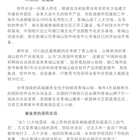
软件企业一向逐人而生，很难说当初如果没有东软在大连建大
学建软件园区，会有大连今天的软件产业。东软成都学院建校三年，
每年为成都输送出3000名实用型人才，青城山成了人才洼地，在东
软的带动下，南京新城青城研发社区已开工建设，电子科技大学产学
研基地、中国唱片总公司都江堰文化产业园数字化音乐基地、青城山
动漫乐园、南京新城公司青城山软件研发中心等项目已经开始动手筹
备。
两年前，IDG副总裁熊晓鸽在考察了青山碧水，云峰翠浪的青
城山软件产业基地后，认为“比美国环境要好”，还建议“中国的动漫
和网游企业就应该来青城山发展”。政府规划雄心勃勃，都江堰市政
府号称将用5年左右的时间使青城山镇在软件产品和配套硬件、系统
集成、软件外包、信息服务、IT教育与培训等业务年经营收入规模达
到30亿元。
全球顶级的高端服务业也开始瞄准青城山镇，每年4月成都举办
的国际软件合作洽淡会后，全国的IT精英们还会聚到青城山脚下打一
场高尔夫友谊赛，美国豪生在青城山建第一家园林式五星级酒店后，
日前又有两家外资星级酒店进入小镇。
被改变的居民生活
“在5·12大地震前，镇上所有的居民都能感受到蒸蒸日上的气
息”，王兵是青城山镇的居民，部队转业后，过去几年一直在广州成
都等地打工，几个月前，他回到青城山镇，在东软学院找到了司机的
差事。“如今青城山的就业机会，甚至创业机会都不比外面少”。