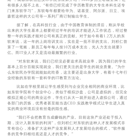
有很多人报不上名。“有些已经完成了学历教育的大专生本科生还专
门来东软学习”，东软每年都要给华为、诺基亚、阿尔派、日立、埃
森哲这样的大公司等一系列厂商订制输出学生。
据了解，在高科技行业，由于中国教育体制的滞后，刚从学校
出来的大学生基本上都要经过半年的培训才能进入工作状态，经过整
整一年的实践才能对公司有真正的贡献。对于如今有着1.2万人的东
软来说，这一年的上岗培训支出，实在是一批不菲的支出。刘积仁曾
算了一笔账，新员工每年每人按10万成本支出，光人力支出就要3
亿。而IT业人才又是流动最频繁的行业。
“对东软来说，我们已经没必要追求高就业率，因为我们的学生
基本上百分百能实现就业，我们更关注的是学生的就业质量。”为什
么东软民办学院就能如此吃香，这主要还是出身大学，有着十七年行
业经验的东软有一套科学的IT教育方法论。
比如在学校里就让学生感受到与企业完全相同的商业环境，比
如东软学院有个创业中心，类似于模拟沙盘，公司是虚拟的，但完全
模拟正规公司的商业运作，学生们从大一就开始进入虚拟公司，通过
各部门的厉炼，优秀者甚至能当选CEO.实践教学模式让学生进入真
实的商业环境后没有丝毫的陌生感。
“我们不会把教育当成赚钱的产业。目前这块产业还处于投入
期，没计入新东软的利润”，但刘积仁对东软的这种人才发展模式非
常有信心，准备扩大这种产业发展和人才发展结合的模式，“软件服
务的竞争归根结底还是人才的竞争。”