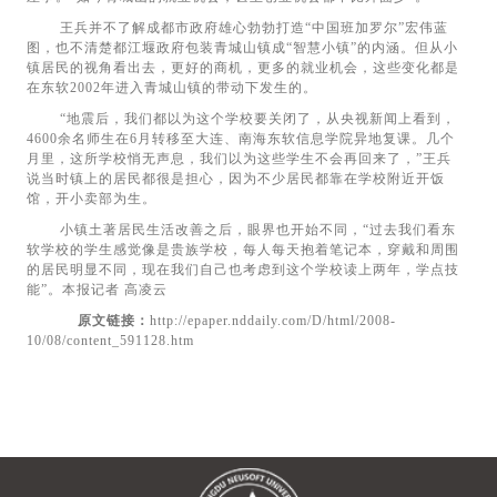
王兵并不了解成都市政府雄心勃勃打造“中国班加罗尔”宏伟蓝
图，也不清楚都江堰政府包装青城山镇成“智慧小镇”的内涵。但从小
镇居民的视角看出去，更好的商机，更多的就业机会，这些变化都是
在东软2002年进入青城山镇的带动下发生的。
“地震后，我们都以为这个学校要关闭了，从央视新闻上看到，
4600余名师生在6月转移至大连、南海东软信息学院异地复课。几个
月里，这所学校悄无声息，我们以为这些学生不会再回来了，”王兵
说当时镇上的居民都很是担心，因为不少居民都靠在学校附近开饭
馆，开小卖部为生。
小镇土著居民生活改善之后，眼界也开始不同，“过去我们看东
软学校的学生感觉像是贵族学校，每人每天抱着笔记本，穿戴和周围
的居民明显不同，现在我们自己也考虑到这个学校读上两年，学点技
能”。本报记者 高凌云
原文链接：
http://epaper.nddaily.com/D/html/2008-
10/08/content_591128.htm