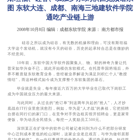
图 东软大连、成都、南海三地建软件学院
通吃产业链上游
2008年10月8日
编辑：成都东软学院
来源：
南方都市报
硅谷之所以成为硅谷，有无数的机缘和理由，可没有斯坦福
大学这个发动机，就没有今天的硅谷，历史的起承转合总是在微妙的
不经意间。
10年前，东软中国大学软件园聚集人、物、财的神奇力量让托
普宋如华兴奋不已，就此开始模仿东软模式。在托普帝国坍塌后，外
界不断质疑东软教育业务，曾经被业界解读为满足刘积仁个人“教授
情结”，而这种模式如今成为支撑整个东软集团的基石。
毕业就是失业，每年接近六百万的大学毕业生已取代下岗职工
成为中国就业压力的最大来源。
与此同时，从过去的“抢订单”到这两年兴起的“抢人”，人才抄
底战在IT行业里愈演愈烈，例如，华为是“人才战”的鼻祖，它把招聘
台摆在同行们的家门口，在竞争对手旁边租宾馆开招聘会，更是家常
便饭，华为动员全民猎头，每挖一人奖励员工500元。
深圳某正在扩张中的软件公司被记者问到为什么不把部分研发
中心迁到成本更低的松山湖时，这家企业老总戏言，与华为做邻居那
是“与虎相伴”，在一向行事规范的外资企业，通过电子邮件，短信群