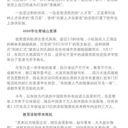
发挖人也已经成为行业的“潜规则”。
一边是过剩的供应，一边是愈演愈烈的“人才荒”，正是看到这
种人才供求的“剪刀差”，使得“自家人才自家造”的东软打通了软件业
上游供应链。
4000学生青城山复课
低密度的欧洲古堡式风格、超过2/3的绿地，小松鼠在人工湖边
的树林里蹦蹦跳跳，巨型的“NEUSOFT”的英文标志，这种招牌
式“刘积仁式”建筑让刘氏园区在任何城市里都能脱颖而出，9月17
日，在四川大地震四个月后，这所位于震中的成都东软信息技术学院
举办了复课与开学典礼。
尽管只是一所学校的复课，四川省信产厅厅长，教育厅厅长，
成都市长，都江堰市委书记，大连市政府秘书长……四川大连高规格
官员悉数到齐。因在东京访问而未能出席的大连市长夏德仁也专门打
电话给刘积仁向复课学生祝贺，“东软聚人气的能量由此可见一斑”，
成都市某官员如此点评。
今年，以东软为代表的中国软件外包业进入造星时代，先是整
体上市终于尘埃落定，随后中国首个万人软件园在大连落地，目前有
着1.3万名员工年收益达33亿的东软预期在未来两年内达到三万人。
教育体制带来商机
“原来以为地震过后，招生会受影响，如今看来，大大超出预
期”，成都东软信息技术学院张应辉介绍，3000多招生名额全满，还