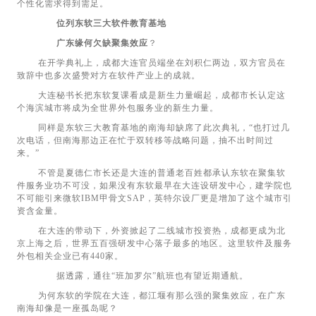
个性化需求得到需足。
位列东软三大软件教育基地
广东缘何欠缺聚集效应
？
在开学典礼上，成都大连官员端坐在刘积仁两边，双方官员在
致辞中也多次盛赞对方在软件产业上的成就。
大连秘书长把东软复课看成是新生力量崛起，成都市长认定这
个海滨城市将成为全世界外包服务业的新生力量。
同样是东软三大教育基地的南海却缺席了此次典礼，“也打过几
次电话，但南海那边正在忙于双转移等战略问题，抽不出时间过
来。”
不管是夏德仁市长还是大连的普通老百姓都承认东软在聚集软
件服务业功不可没，如果没有东软最早在大连设研发中心，建学院也
不可能引来微软IBM甲骨文SAP，英特尔设厂更是增加了这个城市引
资含金量。
在大连的带动下，外资掀起了二线城市投资热，成都更成为北
京上海之后，世界五百强研发中心落子最多的地区。这里软件及服务
外包相关企业已有440家。
据透露，通往“班加罗尔”航班也有望近期通航。
为何东软的学院在大连，都江堰有那么强的聚集效应，在广东
南海却像是一座孤岛呢？