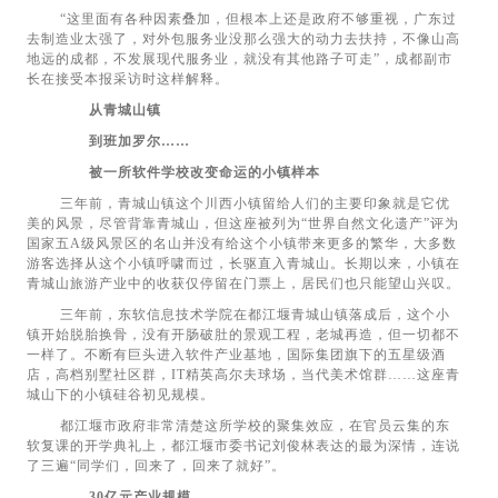
“这里面有各种因素叠加，但根本上还是政府不够重视，广东过
去制造业太强了，对外包服务业没那么强大的动力去扶持，不像山高
地远的成都，不发展现代服务业，就没有其他路子可走”，成都副市
长在接受本报采访时这样解释。
从青城山镇
到班加罗尔……
被一所软件学校改变命运的小镇样本
三年前，青城山镇这个川西小镇留给人们的主要印象就是它优
美的风景，尽管背靠青城山，但这座被列为“世界自然文化遗产”评为
国家五A级风景区的名山并没有给这个小镇带来更多的繁华，大多数
游客选择从这个小镇呼啸而过，长驱直入青城山。长期以来，小镇在
青城山旅游产业中的收获仅停留在门票上，居民们也只能望山兴叹。
三年前，东软信息技术学院在都江堰青城山镇落成后，这个小
镇开始脱胎换骨，没有开肠破肚的景观工程，老城再造，但一切都不
一样了。不断有巨头进入软件产业基地，国际集团旗下的五星级酒
店，高档别墅社区群，IT精英高尔夫球场，当代美术馆群……这座青
城山下的小镇硅谷初见规模。
都江堰市政府非常清楚这所学校的聚集效应，在官员云集的东
软复课的开学典礼上，都江堰市委书记刘俊林表达的最为深情，连说
了三遍“同学们，回来了，回来了就好”。
30亿元产业规模