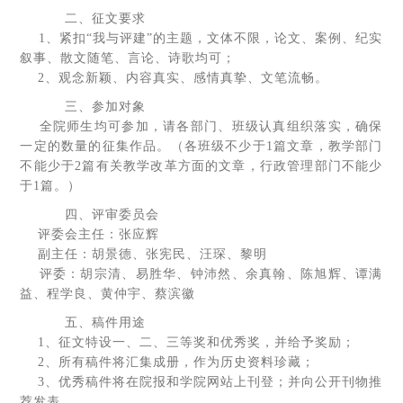
二、征文要求
1、紧扣“我与评建”的主题，文体不限，论文、案例、纪实
叙事、散文随笔、言论、诗歌均可；
2、观念新颖、内容真实、感情真挚、文笔流畅。
三、参加对象
全院师生均可参加，请各部门、班级认真组织落实，确保
一定的数量的征集作品。（各班级不少于1篇文章，教学部门
不能少于2篇有关教学改革方面的文章，行政管理部门不能少
于1篇。）
四、评审委员会
评委会主任：张应辉
副主任：胡景德、张宪民、汪琛、黎明
评委：胡宗清、易胜华、钟沛然、余真翰、陈旭辉、谭满
益、程学良、黄仲宇、蔡滨徽
五、稿件用途
1、征文特设一、二、三等奖和优秀奖，并给予奖励；
2、所有稿件将汇集成册，作为历史资料珍藏；
3、优秀稿件将在院报和学院网站上刊登；并向公开刊物推
荐发表。