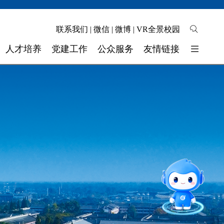
联系我们
|
微信
|
微博
|
VR全景校园
人才培养
党建工作
公众服务
友情链接
培养模式
校园地图
东软睿新科技集团
教学质量
自助缴费
大连东软信息学院
学生工作
校长信箱
广东东软学院
校 团 委
联系我们
四川省高校网络理政平台
智能问答
留言板
实验实训
招就官微
报考指南
师资力量
奖助学金