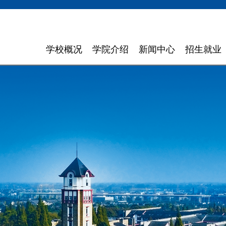
学校概况
学院介绍
新闻中心
招生就业
学校简介
计算机与软件学院
学校新闻
招生信息
领导寄语
智能科学与工程学院
通知通告
就业指导
现任领导
信息与商务管理学院
聚焦东软
组织机构
数字艺术与设计学院
媒体聚焦
理念特色
外国语学院
信息公开
大 事 记
健康医疗科技学院
领导关怀
数智应用技术学院