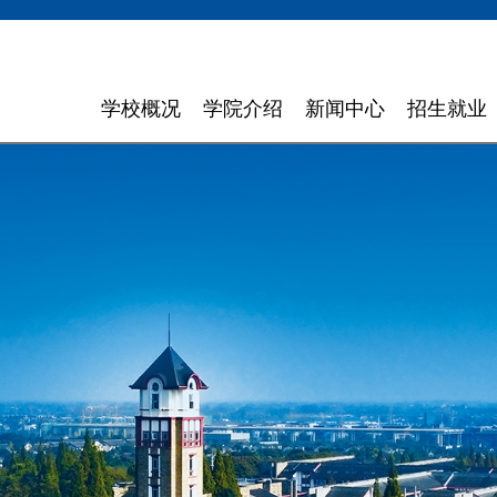
学校概况
学院介绍
新闻中心
招生就业
学校简介
计算机与软件学院
学校新闻
招生信息
领导寄语
智能科学与工程学院
通知通告
就业指导
现任领导
信息与商务管理学院
聚焦东软
组织机构
数字艺术与设计学院
媒体聚焦
理念特色
外国语学院
信息公开
大 事 记
健康医疗科技学院
领导关怀
数智应用技术学院