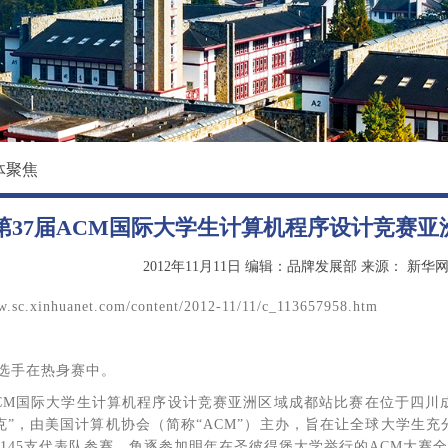
校园环境
国际教育学院
影像东软
数据科学与基础学院
大学精神
马克思主义学院
创新创业学院
体聚焦
继续教育（培训）学院
第37届ACM国际大学生计算机程序设计竞赛
退役军人教育学院
2012年11月11日
编辑：品牌发展部
来源：
新华
.xinhuanet.com/content/2012-11/11/c_113657958.htm
选手在热身赛中。
M国际大学生计算机程序设计竞赛亚洲区域成都站比赛在位于四川
匹克”，由美国计算机协会（简称“ACM”）主办，旨在让全球大学生
的145支代表队参赛，角逐参加明年在圣彼得堡大学举行的ACM大赛