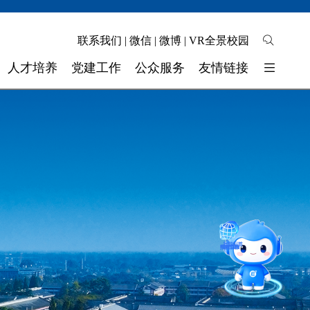
联系我们
|
微信
|
微博
|
VR全景校园
人才培养
党建工作
公众服务
友情链接
培养模式
校园地图
东软睿新科技集团
教学质量
自助缴费
大连东软信息学院
学生工作
校长信箱
广东东软学院
校 团 委
联系我们
四川省高校网络理政平台
智能问答
实验实训
留言板
师资力量
奖助学金
招就官微