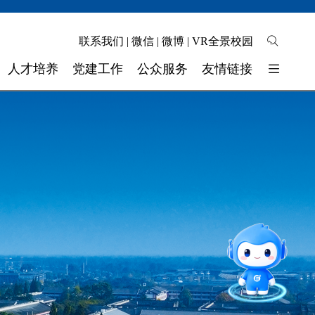
联系我们
|
微信
|
微博
|
VR全景校园
人才培养
党建工作
公众服务
友情链接
培养模式
校园地图
东软睿新科技集团
教学质量
自助缴费
大连东软信息学院
学生工作
校长信箱
广东东软学院
校 团 委
联系我们
四川省高校网络理政平台
实验实训
师资力量
智能问答
招就官微
报考指南
留言板
奖助学金