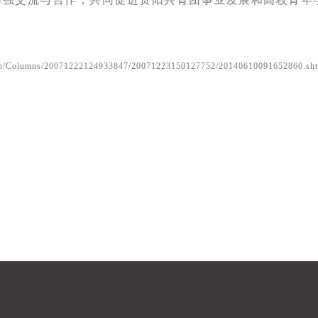
.cn/Columns/20071222124933847/20071223150127752/20140610091652860.sh