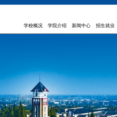
学校概况
学院介绍
新闻中心
招生就业
学校简介
计算机与软件学院
学校新闻
招生信息
领导寄语
智能科学与工程学院
通知通告
就业指导
现任领导
信息与商务管理学院
聚焦东软
组织机构
数字艺术与设计学院
媒体聚焦
理念特色
外国语学院
信息公开
大 事 记
健康医疗科技学院
领导关怀
数智应用技术学院