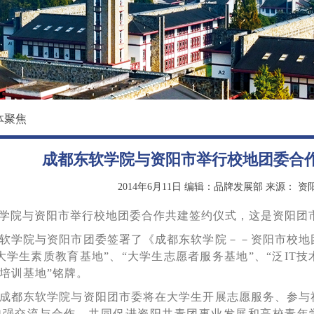
校园环境
国际教育学院
影像东软
数据科学与基础学院
大学精神
马克思主义学院
创新创业学院
体聚焦
继续教育（培训）学院
成都东软学院与资阳市举行校地团委合
退役军人教育学院
2014年6月11日
编辑：品牌发展部
来源：
资
院与资阳市举行校地团委合作共建签约仪式，这是资阳团市
学院与资阳市团委签署了《成都东软学院－－资阳市校地
大学生素质教育基地”、“大学生志愿者服务基地”、“泛IT
培训基地”铭牌。
都东软学院与资阳团市委将在大学生开展志愿服务、参与
强交流与合作，共同促进资阳共青团事业发展和高校青年学