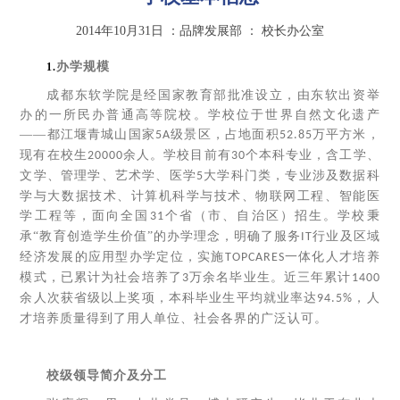
2014年10月31日
：品牌发展部
：
校长办公室
办学规模
1.
成都东软学院是经国家教育部批准设立，由东软出资举
办的一所民办普通高等院校。学校位于世界自然文化遗产
——都江堰青城山国家
级景区，占地面积
万平方米，
5A
52.85
现有在校生
余人。学校目前有
个本科专业，含工学、
20000
30
文学、管理学、艺术学、医学
大学科门类，专业涉及数据科
5
学与大数据技术、计算机科学与技术、物联网工程、智能医
学工程等，面向全国
个省（市、自治区）招生。学校秉
31
承“教育创造学生价值”的办学理念，明确了服务
行业及区域
IT
经济发展的应用型办学定位，实施
一体化人才培养
TOPCARES
模式，已累计为社会培养了
万余名毕业生。近三年累计
3
1400
余人次获省级以上奖项，本科毕业生平均就业率达
，人
94.5%
才培养质量得到了用人单位、社会各界的广泛认可。
校级领导简介及分工