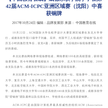
42届ACM-ICPC亚洲区域赛（沈阳）中喜
获铜牌
2017年10月24日
编辑：品牌发展部
来源：
中国教育在线
10
月
22
日，
ACM
国际大学生程序设计大赛亚洲区域赛在东北大学举
行，成都东软学院
15
级学子刘鑫、应祥、何国平三人组成的“背锅侠”队在经
历五小时的激烈竞争后，攻克
4
题，喜获铜牌，为后续的
6
场现场赛奠定了良
好的基础。
本次比赛由网络赛和现场赛组成，网络赛前
100
名的高校晋级，获得现
场赛资格。而今年网络赛规模较大，包括清华、北大等
350
余所院校、
2000
余支队伍参与，成都东软学院以
61
名的排名晋级现场赛。
本次比赛是今年
亚洲区域赛的第一站。现场赛中，包括北京
ACM-ICPC
大学、复旦大学、上海交通大学、哈尔滨工业大学、中山大学、中国人民大
学、北京航空航天大学、中国科学院大学、西北工业大学、杭州电子科技大
学、成都电子科技大学等
余所高校的
余支队伍同场竞技，成都东软学
130
180
院“背锅侠”团队最终以队伍排名
、学校排名
的成绩喜获铜牌。
94
63
ACM-ICPC
是由国际计算机界最具权威性的组织
ACM (Association