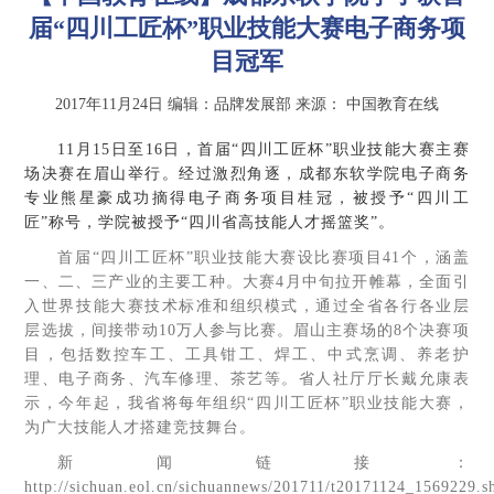
届“四川工匠杯”职业技能大赛电子商务项
目冠军
2017年11月24日
编辑：品牌发展部
来源：
中国教育在线
11
月
15
日至
16
日，首届“四川工匠杯”职业技能大赛主赛
场决赛在眉山举行。经过激烈角逐，成都东软学院电子商务
专业熊星豪成功摘得电子商务项目桂冠，被授予“四川工
匠”称号，学院被授予“四川省高技能人才摇篮奖”。
首届“四川工匠杯”职业技能大赛设比赛项目
41
个，涵盖
一、二、三产业的主要工种。大赛
4
月中旬拉开帷幕，全面引
入世界技能大赛技术标准和组织模式，通过全省各行各业层
层选拔，间接带动
10
万人参与比赛。眉山主赛场的
8
个决赛项
目，包括数控车工、工具钳工、焊工、中式烹调、养老护
理、电子商务、汽车修理、茶艺等。省人社厅厅长戴允康表
示，今年起，我省将每年组织“四川工匠杯”职业技能大赛，
为广大技能人才搭建竞技舞台。
新闻链接：
http://sichuan.eol.cn/sichuannews/201711/t20171124_1569229.s