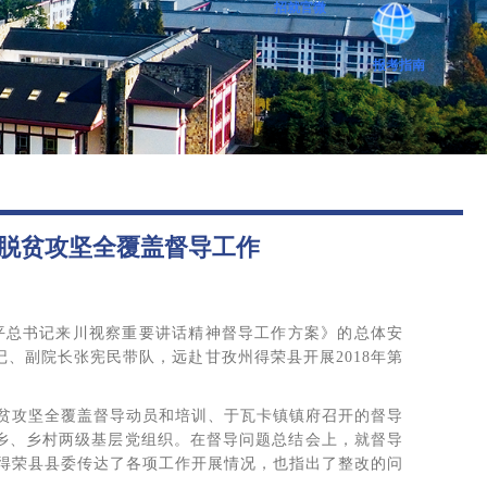
招就官微
图书馆
报考指南
后勤保障
脱贫攻坚全覆盖督导工作
：
平总书记来川视察重要讲话精神督导工作方案》的总体安
记、副院长张宪民带队，远赴甘孜州得荣县开展2018年第
贫攻坚全覆盖督导动员和培训、于瓦卡镇镇府召开的督导
龙乡、乡村两级基层党组织。在督导问题总结会上，就督导
得荣县县委传达了各项工作开展情况，也指出了整改的问