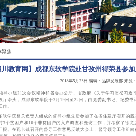
校园环境
国际教育学院
影像东软
数据科学与基础学院
大学精神
马克思主义学院
创新创业学院
体聚焦
继续教育（培训）学院
四川教育网】成都东软学院赴甘孜州得荣县参加
退役军人教育学院
2018年5月23日
编辑：品牌发展部
来源
领导小组21次会议精神和省委办公厅、省政府《关于学习贯彻习近
厅牵头，成都东软学院于3月19日至22日，由党委副书记、纪委书
工作。
东软学院相关负责人组成的督导小组先后参加了在省住建厅召开的脱
村3个贫困户和10个非贫困户的入户调查和走访工作，并考察了徐
汇报。在瓦卡镇召开的督导工作意见反馈大会上，督导领导工作组向