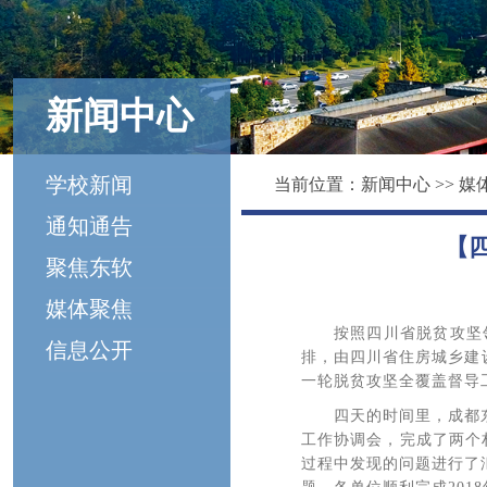
新闻中心
学校新闻
当前位置：
新闻中心
>>
媒
通知通告
【
聚焦东软
媒体聚焦
按照四川省脱贫攻坚
信息公开
排，由四川省住房城乡建设
一轮脱贫攻坚全覆盖督导
四天的时间里，成都
工作协调会，完成了两个
过程中发现的问题进行了