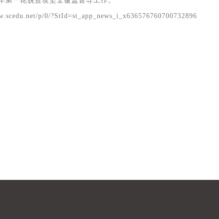
8年第一轮脱贫攻坚全覆盖督导工作。
w.scedu.net/p/0/?StId=st_app_news_i_x636576760700732896