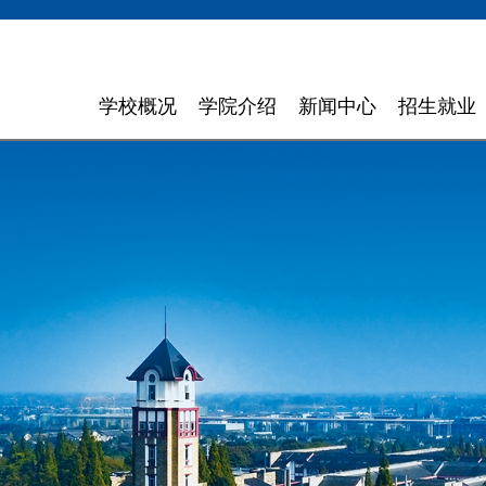
学校概况
学院介绍
新闻中心
招生就业
学校简介
计算机与软件学院
学校新闻
招生信息
领导寄语
智能科学与工程学院
通知通告
就业指导
现任领导
信息与商务管理学院
聚焦东软
组织机构
数字艺术与设计学院
媒体聚焦
理念特色
外国语学院
信息公开
大 事 记
健康医疗科技学院
领导关怀
数智应用技术学院