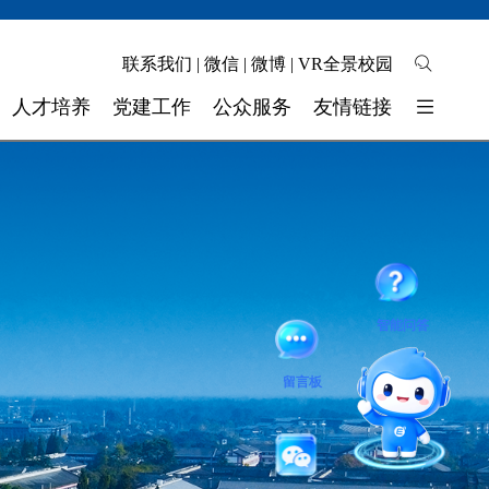
联系我们
|
微信
|
微博
|
VR全景校园
人才培养
党建工作
公众服务
友情链接
培养模式
校园地图
东软睿新科技集团
教学质量
自助缴费
大连东软信息学院
学生工作
校长信箱
广东东软学院
校 团 委
联系我们
四川省高校网络理政平台
智能问答
实验实训
留言板
师资力量
奖助学金