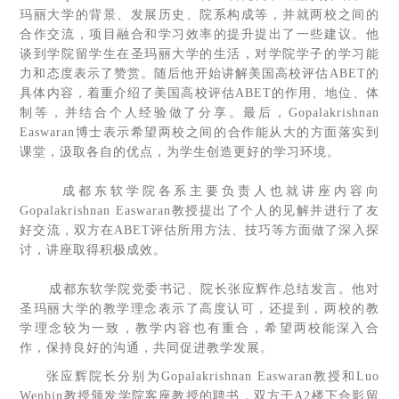
玛丽大学的背景、发展历史、院系构成等，并就两校之间的
合作交流，项目融合和学习效率的提升提出了一些建议。他
谈到学院留学生在圣玛丽大学的生活，对学院学子的学习能
力和态度表示了赞赏。随后他开始讲解美国高校评估ABET的
具体内容，着重介绍了美国高校评估ABET的作用、地位、体
制等，并结合个人经验做了分享。最后，Gopalakrishnan
Easwaran博士表示希望两校之间的合作能从大的方面落实到
课堂，汲取各自的优点，为学生创造更好的学习环境。
成都东软学院各系主要负责人也就讲座内容向
Gopalakrishnan Easwaran教授提出了个人的见解并进行了友
好交流，双方在ABET评估所用方法、技巧等方面做了深入探
讨，讲座取得积极成效。
成都东软学院党委书记、院长张应辉作总结发言。他对
圣玛丽大学的教学理念表示了高度认可，还提到，两校的教
学理念较为一致，教学内容也有重合，希望两校能深入合
作，保持良好的沟通，共同促进教学发展。
张应辉院长分别为Gopalakrishnan Easwaran教授和Luo
Wenbin教授颁发学院客座教授的聘书，双方于A2楼下合影留