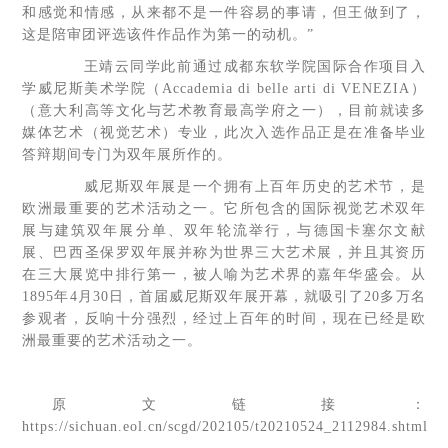
和感觉和情感，从来都不是一件容易的事请，但王做到了，
这是陪审团评选该件作品作为第一的动机。”
王靖云同学此前通过成都东软学院国际合作项目入
学威尼斯美术学院（Accademia di belle arti di VENEZIA）
（意大利高等文化与艺术教育最高学府之一），目前就读多
媒体艺术（视觉艺术）专业，此次入选作品正是在准备毕业
答辩期间专门为双年展所作的。
威尼斯双年展是一个拥有上百年历史的艺术节，是
欧洲最重要的艺术活动之一。它所包含的国际视觉艺术双年
展与建筑双年展分单、双年轮流举行，与德国卡塞尔文献
展、巴西圣保罗双年展并称为世界三大艺术展，并且其资历
在三大展览中排行第一，被人喻为艺术界的嘉年华盛会。从
1895年4月30日，首届威尼斯双年展开幕，就吸引了20多万名
参观者，反响十分强烈，经过上百年的时间，现在已经是欧
洲最重要的艺术活动之一。
原文链接：
https://sichuan.eol.cn/scgd/202105/t20210524_2112984.shtml