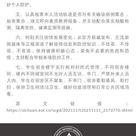
好个人防护。
五、认真核查本人活动轨迹是否与有关确诊病例重合，
如有重合，须立即向素质教师报备，并主动配合落实核酸检
测、隔离管控、健康监测等措施。
六、时刻关注疫情发展变化，从官方权威发布、主流新
闻媒体等正规渠道了解疫情信息和防控知识，不信谣、不传
谣、不造谣，保持健康积极心态，避免不必要的焦虑和恐
慌，支持配合学校各项防控工作。
七、学生宿舍楼宇实行相对封闭式管理，不同宿舍楼
间、楼内不同寝室间不允许人员互访、串门，严禁外来人员
入内。学生在宿舍区不聚集、不串门，宿舍要勤通风、勤打
扫，保持卫生间清洁卫生。做好垃圾清理和日常公共区域消
毒。
原文链接：
https://sichuan.eol.cn/scgd/202111/t20211111_2173770.shtml