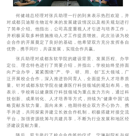
何健雄总经理对张兵助理一行的到来表示热烈欢迎，并
对成都贝迪斯生物近年来的发展建设情况以及相关规划进行
了简单介绍。他指出，公司高度重视人才引进与培养工作，
并积极采取多种措施推动人才工作提质增效。此次洽谈为校
企合作的开展奠定了良好的基础，他希望双方充分发挥各自
优势，携手同行，共谋发展，实现合作共赢。
张兵助理对成都东软学院的建设背景、发展历程、办学
定位、理念特色进行了简要介绍，并指出，学校始终坚持面
向产业办学，紧紧围绕“产、学、研、用、创”五大领域，广
泛开展校企合作，深入推进协同育人，全面提升人才培养质
量。针对成都东软学院在健康医疗科技领域的规划布局，他
表示，学校将以健康医疗科技领域为重点发力方向，通过科
技创新、成果转化、人才培养等方式，持续为“健康中国”战
略贡献东软力量。面向未来，他期待校企双方齐心协力、携
手并进，共同探索并建立长效合作机制，积极搭建对接交流
平台，加强资源统筹与共建共享，不断为行业发展和地区经
济建设贡献力量。
随后，双方举行了校企合作签约仪式，宁琳副院长与何