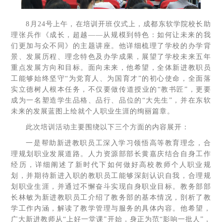
8月24号上午，在培训开班仪式上，成都东软学院校长助
理张兵作《成长，超越——从规模到特色：如何让未来的我
们更加与众不同》的主题讲座。他详细梳理了学校的办学背
景、发展历程、理念特色及办学成果，展望了学校未来五年
重点发展方向和目标。面向未来，他希望，全体新进教职员
工能够始终坚守“为党育人、为国育才”的初心使命，全面落
实立德树人根本任务，不仅要做传道授业的“教书匠”，更要
成为一名塑造学生品格、品行、品位的“大先生”，并在东软
未来的发展蓝图上绘就个人职业生涯的绚丽篇章。
此次培训活动主要围绕以下三个方面的内容展开：
一是帮助新进教职员工深入学习领悟高等教育理念，合
理规划职业发展道路。人力资源部部长黄嘉庆结合自身工作
经历，详细阐述了新时代下如何做好高校教师个人职业规
划，并期待新进入职的教职员工能够深刻认识自我，合理规
划职业生涯，并通过不懈奋斗实现自身职业目标。教务部部
长林敏为新进教职员工介绍了教务部的基本情况，剖析了教
学工作内涵，解读了教学管理与服务的具体内容。他希望，
广大新进教师从“上好一堂课”开始，身正为范“影响一批人”，