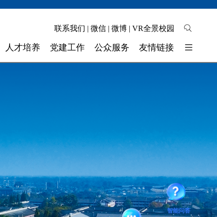
联系我们
|
微信
|
微博
|
VR全景校园
人才培养
党建工作
公众服务
友情链接
培养模式
校园地图
东软睿新科技集团
教学质量
自助缴费
大连东软信息学院
学生工作
校长信箱
广东东软学院
校 团 委
联系我们
四川省高校网络理政平台
实验实训
师资力量
奖助学金