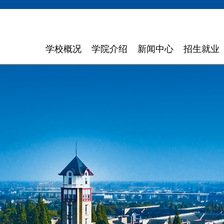
学校概况
学院介绍
新闻中心
招生就业
学校简介
计算机与软件学院
学校新闻
招生信息
领导寄语
智能科学与工程学院
通知通告
就业指导
现任领导
信息与商务管理学院
聚焦东软
组织机构
数字艺术与设计学院
媒体聚焦
理念特色
外国语学院
信息公开
大 事 记
健康医疗科技学院
领导关怀
数智应用技术学院