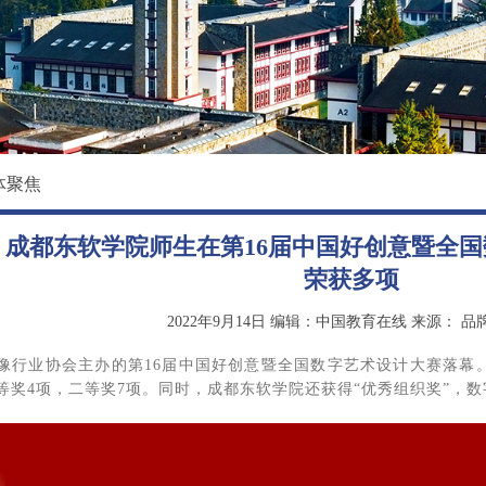
校园环境
国际教育学院
影像东软
数据科学与基础学院
大学精神
马克思主义学院
创新创业学院
体聚焦
继续教育（培训）学院
】成都东软学院师生在第16届中国好创意暨全
退役军人教育学院
荣获多项
2022年9月14日
编辑：中国教育在线
来源：
品
像行业协会主办的第16届中国好创意暨全国数字艺术设计大赛落幕
等奖4项，二等奖7项。同时，成都东软学院还获得“优秀组织奖”，