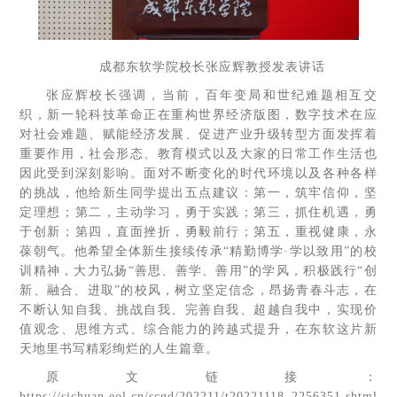
成都东软学院校长张应辉教授发表讲话
张应辉校长强调，当前，百年变局和世纪难题相互交
织，新一轮科技革命正在重构世界经济版图，数字技术在应
对社会难题、赋能经济发展、促进产业升级转型方面发挥着
重要作用，社会形态、教育模式以及大家的日常工作生活也
因此受到深刻影响。面对不断变化的时代环境以及各种各样
的挑战，他给新生同学提出五点建议：第一，筑牢信仰，坚
定理想；第二，主动学习，勇于实践；第三，抓住机遇，勇
于创新；第四，直面挫折，勇毅前行；第五，重视健康，永
葆朝气。他希望全体新生接续传承“精勤博学·学以致用”的校
训精神，大力弘扬“善思、善学、善用”的学风，积极践行“创
新、融合、进取”的校风，树立坚定信念，昂扬青春斗志，在
不断认知自我、挑战自我、完善自我、超越自我中，实现价
值观念、思维方式、综合能力的跨越式提升，在东软这片新
天地里书写精彩绚烂的人生篇章。
原文链接：
https://sichuan.eol.cn/scgd/202211/t20221118_2256351.shtml