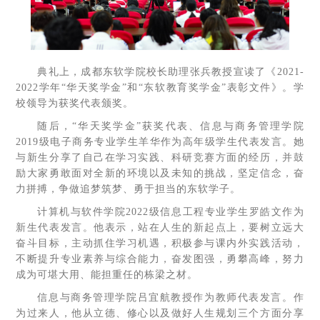
典礼上，成都东软学院校长助理张兵教授宣读了《2021-
2022学年“华天奖学金”和“东软教育奖学金”表彰文件》。学
校领导为获奖代表颁奖。
随后，“华天奖学金”获奖代表、信息与商务管理学院
2019级电子商务专业学生羊华作为高年级学生代表发言。她
与新生分享了自己在学习实践、科研竞赛方面的经历，并鼓
励大家勇敢面对全新的环境以及未知的挑战，坚定信念，奋
力拼搏，争做追梦筑梦、勇于担当的东软学子。
计算机与软件学院2022级信息工程专业学生罗皓文作为
新生代表发言。他表示，站在人生的新起点上，要树立远大
奋斗目标，主动抓住学习机遇，积极参与课内外实践活动，
不断提升专业素养与综合能力，奋发图强，勇攀高峰，努力
成为可堪大用、能担重任的栋梁之材。
信息与商务管理学院吕宜航教授作为教师代表发言。作
为过来人，他从立德、修心以及做好人生规划三个方面分享