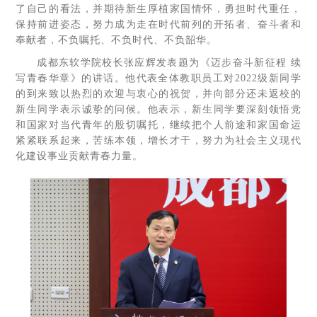
了自己的看法，并期待新生厚植家国情怀，勇担时代重任，
保持前进姿态，努力成为走在时代前列的开拓者、奋斗者和
奉献者，不负嘱托、不负时代、不负韶华。
成都东软学院校长张应辉发表题为《迈步奋斗新征程 续
写青春华章》的讲话。他代表全体教职员工对2022级新同学
的到来致以热烈的欢迎与衷心的祝贺，并向部分还未返校的
新生同学表示诚挚的问候。他表示，新生同学要深刻领悟党
和国家对当代青年的殷切嘱托，继续把个人前途和家国命运
紧紧联系起来，苦练本领，增长才干，努力为社会主义现代
化建设事业贡献青春力量。