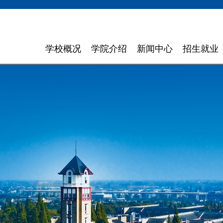
学校概况
学院介绍
新闻中心
招生就业
学校简介
计算机与软件学院
学校新闻
招生信息
领导寄语
智能科学与工程学院
通知通告
就业指导
现任领导
信息与商务管理学院
聚焦东软
组织机构
数字艺术与设计学院
媒体聚焦
理念特色
外国语学院
信息公开
大 事 记
健康医疗科技学院
领导关怀
数智应用技术学院