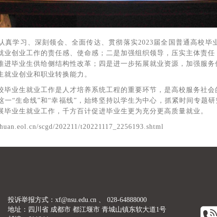
认真学习、深刻领会、全面传达、贯彻落实2023届全国普通高校
就业创业工作的责任感、使命感；二是加强组织领导，压实主体责任
推进毕业生供给侧结构性改革；四是进一步拓展就业资源，加强服务
生就业创业和职业转换能力。
校毕业生就业工作是人才培养系统工程的重要环节，是高校服务社会
这一“生命线”和“幸福线”，始终坚持以学生为中心，抓紧时间专题研
展毕业生就业工作，千方百计促进毕业生更为充分更高质量就业。
an.eol.cn/scgd/202211/t20221117_2256193.shtml
投诉举报方式：xf@nsu.edu.cn 、 028-64888000
地址：四川省 成都市 都江堰市 青城山镇东软大道1号