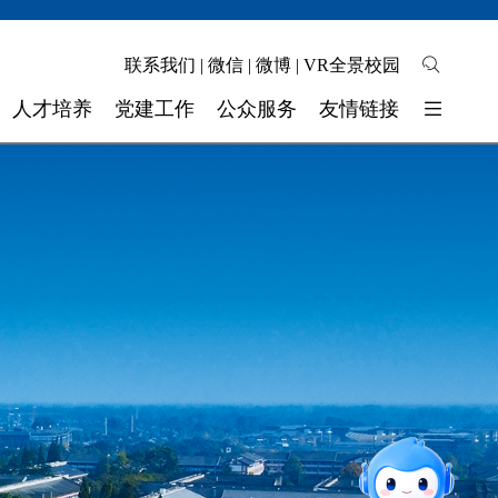
联系我们
|
微信
|
微博
|
VR全景校园
人才培养
党建工作
公众服务
友情链接
培养模式
校园地图
东软睿新科技集团
教学质量
自助缴费
大连东软信息学院
学生工作
校长信箱
广东东软学院
校 团 委
联系我们
四川省高校网络理政平台
实验实训
智能问答
师资力量
留言板
奖助学金