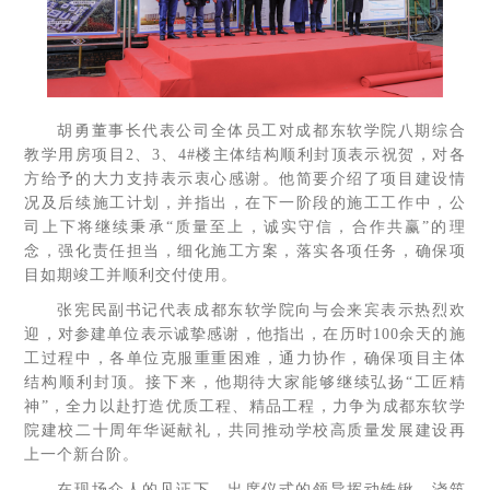
胡勇董事长代表公司全体员工对成都东软学院八期综合
教学用房项目2、3、4#楼主体结构顺利封顶表示祝贺，对各
方给予的大力支持表示衷心感谢。他简要介绍了项目建设情
况及后续施工计划，并指出，在下一阶段的施工工作中，公
司上下将继续秉承“质量至上，诚实守信，合作共赢”的理
念，强化责任担当，细化施工方案，落实各项任务，确保项
目如期竣工并顺利交付使用。
张宪民副书记代表成都东软学院向与会来宾表示热烈欢
迎，对参建单位表示诚挚感谢，他指出，在历时100余天的施
工过程中，各单位克服重重困难，通力协作，确保项目主体
结构顺利封顶。接下来，他期待大家能够继续弘扬“工匠精
神”，全力以赴打造优质工程、精品工程，力争为成都东软学
院建校二十周年华诞献礼，共同推动学校高质量发展建设再
上一个新台阶。
在现场众人的见证下，出席仪式的领导挥动铁锹，浇筑