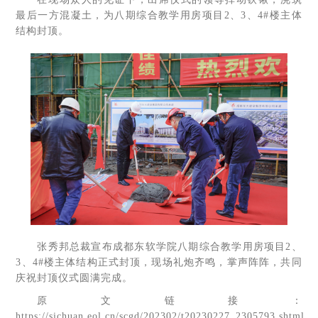
最后一方混凝土，为八期综合教学用房项目2、3、4#楼主体
结构封顶。
张秀邦总裁宣布成都东软学院八期综合教学用房项目2、
3、4#楼主体结构正式封顶，现场礼炮齐鸣，掌声阵阵，共同
庆祝封顶仪式圆满完成。
原文链接：
https://sichuan.eol.cn/scgd/202302/t20230227_2305793.shtml