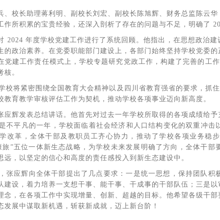
兵、校长助理蒋利明、副校长刘宏、副校长陈旭辉、财务总监陈云华
作所积累的宝贵经验，还深入剖析了存在的问题与不足，明确了 20
对 2024 年度学校党建工作进行了系统回顾。他指出，在思想政治
生的政治素养。在党委职能部门建设上，各部门始终坚持学校党委的
在党建工作责任模式上，学校专题研究党政工作，构建了完善的工作体
考核。
5年学校将紧密围绕全国教育大会精神以及四川省教育强省的要求，抓住
校教育教学审核评估工作为契机，推动学校各项事业迈向新高度。
张应辉发表总结讲话。他首先对过去一年学校所取得的各项成绩给予
年，是不平凡的一年，学校面临着社会经济和人口结构变化的双重冲
学改革，全体干部及教职员工齐心协力，推动了学校各项业务稳步
医养康旅”五位一体新生态战略，为学校未来发展明确了方向，全体干
思远，以坚定的信心和高度的责任感投入到新生态建设中。
工作，张应辉向全体干部提出了几点要求：一是统一思想，保持团队
队建设，着力培养一支想干事、能干事、干成事的干部队伍；三是以
理念，在各项工作中实现增量、创新、超越的目标。他希望各级干部
态发展中谋取新机遇，斩获新成就，迈上新台阶！