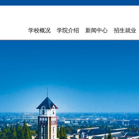
学校概况
学院介绍
新闻中心
招生就业
学校简介
计算机与软件学院
学校新闻
招生信息
领导寄语
智能科学与工程学院
通知通告
就业指导
现任领导
信息与商务管理学院
聚焦东软
组织机构
数字艺术与设计学院
媒体聚焦
理念特色
外国语学院
信息公开
大 事 记
健康医疗科技学院
领导关怀
数智应用技术学院