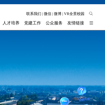
联系我们
|
微信
|
微博
|
VR全景校园
人才培养
党建工作
公众服务
友情链接
培养模式
校园地图
东软睿新科技集团
教学质量
自助缴费
大连东软信息学院
学生工作
校长信箱
广东东软学院
校 团 委
联系我们
四川省高校网络理政平台
实验实训
师资力量
智能问答
奖助学金