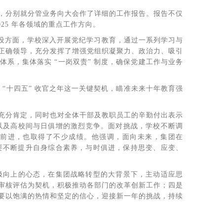
，分别就分管业务向大会作了详细的工作报告。报告不仅
25 年各领域的重点工作方向。
建设方面，学校深入开展党纪学习教育，通过一系列学习与
正确领导，充分发挥了增强党组织凝聚力、政治力、吸引
系，集体落实 “一岗双责” 制度，确保党建工作与业务
 “十四五” 收官之年这一关键契机，瞄准未来十年教育强
充分肯定，同时也对全体干部及教职员工的辛勤付出表示
击以及高校间与日俱增的激烈竞争。面对挑战，学校不断调
前进，也取得了不少成绩。他强调，面向未来，集团在
部要不断提升自身综合素养，与时俱进，保持思变、应变、
积极向上的心态，在集团战略转型的大背景下，主动适应思
审核评估为契机，积极推动各部门的改革创新工作；四是
要以饱满的热情和坚定的信心，迎接新一年的挑战，持续