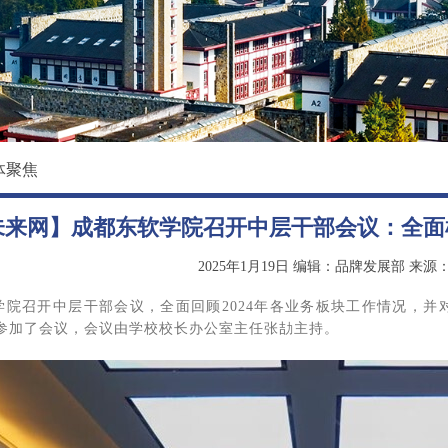
校园环境
国际教育学院
影像东软
数据科学与基础学院
大学精神
马克思主义学院
创新创业学院
体聚焦
继续教育（培训）学院
未来网】成都东软学院召开中层干部会议：全面梳理
退役军人教育学院
2025年1月19日
编辑：品牌发展部
来源
学院召开中层干部会议，全面回顾2024年各业务板块工作情况，并对
参加了会议，会议由学校校长办公室主任张劼主持。