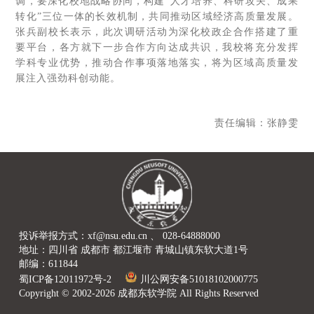
调，要深化校地战略协同，构建“人才培养、科研攻关、成果
转化”三位一体的长效机制，共同推动区域经济高质量发展。
张兵副校长表示，此次调研活动为深化校政企合作搭建了重
要平台，各方就下一步合作方向达成共识，我校将充分发挥
学科专业优势，推动合作事项落地落实，将为区域高质量发
展注入强劲科创动能。
责任编辑：张静雯
投诉举报方式：xf@nsu.edu.cn 、 028-64888000
地址：四川省 成都市 都江堰市 青城山镇东软大道1号
邮编：611844
蜀ICP备12011972号-2
川公网安备51018102000775
Copyright © 2002-2026 成都东软学院 All Rights Reserved