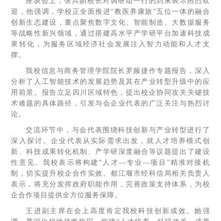
座谈会上，张兵副校长对调研组一行的到来表示热烈欢
迎，他强调，学校正全面推进“教医养康旅”五位一体的融合
创新生态建设，重点聚焦数字文化、智能制造、大数据服务
等战略性新兴领域，通过搭建高水平产学研平台加速科技成
果转化，为服务区域经济社会发展注入智力动能和人才支
撑。
我校信息与商务管理学院院长罗频捷作专题报告，深入
分析了人工智能技术的发展趋势及其在产业转型升级中的应
用前景。报告立足四川区域特色，提出校企协同攻关关键技
术难题的具体路径，引发与会企业代表的广泛关注与热烈讨
论。
交流环节中，与会代表围绕科技创新与产业转型进行了
深入探讨。企业代表从实际需求出发，就人才培养模式创
新、科技成果转化机制、产学研深度融合等议题提出了建设
性意见。我校表示将构建“人才—专业—项目”精准对接机
制，切实提升校企合作实效。都江堰市经科信局相关负责人
表示，将充分发挥政府职能作用，完善政策支持体系，为校
企合作项目提供全方位服务保障。
王进副主席在会上高度肯定我校科技创新成效。她强