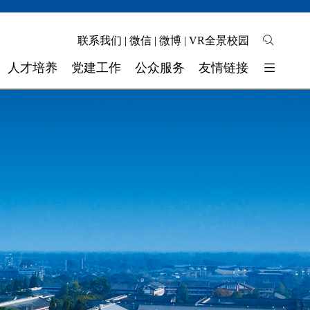
联系我们
|
微信
|
微博
|
VR全景校园
人才培养
党建工作
公众服务
友情链接
培养模式
校园地图
东软睿新科技集团
教学质量
自助缴费
大连东软信息学院
学生工作
校长信箱
广东东软学院
校 团 委
联系我们
四川省高校网络理政平台
实验实训
师资力量
奖助学金