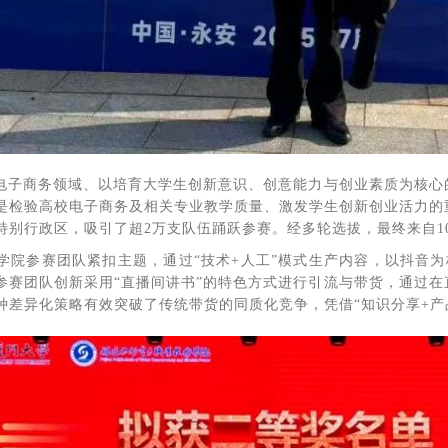
向电子商务领域、以培育大学生创新意识、创意能力与创业素质为核
是检验高校电子商务及相关专业教学质量、激发学生创新创业活力的重
别行政区，吸引了超2万支队伍踊跃参赛。经多轮选拔，最终来自10
学院参赛团队紧扣主题，通过“技术+人工”模式生产内容，以抖音为
参赛团队创新采用“直播间讲书”的特色方式进行引流与带货，通过
种差异化策略有效突破了传统带货的同质化竞争，凭借“知识分享+产