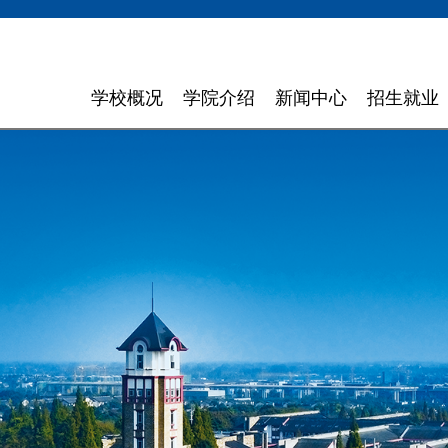
学校概况
学院介绍
新闻中心
招生就业
学校简介
计算机与软件学院
学校新闻
招生信息
领导寄语
智能科学与工程学院
通知通告
就业指导
现任领导
信息与商务管理学院
聚焦东软
组织机构
数字艺术与设计学院
媒体聚焦
理念特色
外国语学院
信息公开
大 事 记
健康医疗科技学院
领导关怀
数智应用技术学院