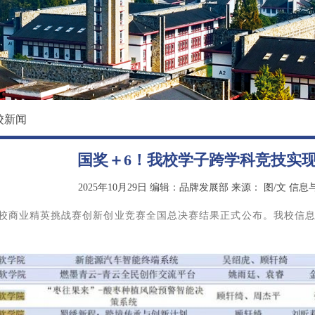
校园环境
国际教育学院
影像东软
数据科学与基础学院
大学精神
马克思主义学院
创新创业学院
校新闻
继续教育（培训）学院
国奖＋6！我校学子跨学科竞技实
退役军人教育学院
2025年10月29日
编辑：品牌发展部
来源：
图/文 信
国高校商业精英挑战赛创新创业竞赛全国总决赛结果正式公布。我校信