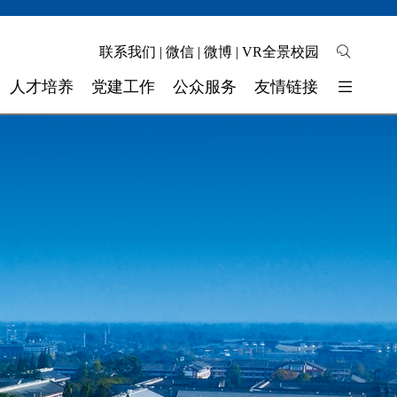
联系我们
|
微信
|
微博
|
VR全景校园
人才培养
党建工作
公众服务
友情链接
培养模式
校园地图
东软睿新科技集团
教学质量
自助缴费
大连东软信息学院
学生工作
校长信箱
广东东软学院
校 团 委
联系我们
四川省高校网络理政平台
实验实训
师资力量
奖助学金