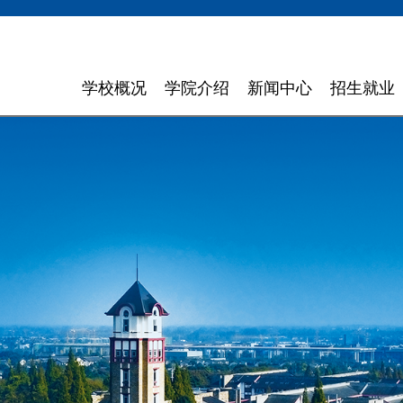
学校概况
学院介绍
新闻中心
招生就业
学校简介
计算机与软件学院
学校新闻
招生信息
领导寄语
智能科学与工程学院
通知通告
就业指导
现任领导
信息与商务管理学院
聚焦东软
组织机构
数字艺术与设计学院
媒体聚焦
理念特色
外国语学院
信息公开
大 事 记
健康医疗科技学院
领导关怀
数智应用技术学院