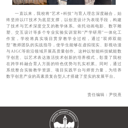
一直以来，我校将“艺术+科技”与育人理念深度融合，始
终坚持以IT技术为底层支撑，以创意设计为表现手段，构建
了技术与艺术深度交叉的教学体系。依托动画电影、数字雕
塑、交互设计等多个专业实验实训室和“产学研用”一体化工
作室，学校将真实项目贯穿教学全过程，通过“双师双能
型”教师团队的实战指导，使学生能够在虚拟现实、影视动漫
与AIGC等前沿领域开展高质量创作。这种以智能科技赋能数
字创意、以艺术表达激活技术创新的培养模式，彰显了我校
在跨学科融合育人方面的特色优势与扎实积累。同时，通过
系统整合实验教学资源、项目实践平台与师资力量，为培养
数字创意产业的高素质复合型人才搭建了坚实的发展平台。
责任编辑：尹悦熹