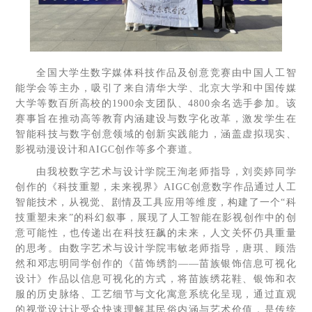
全国大学生数字媒体科技作品及创意竞赛由中国人工智
能学会等主办，吸引了来自清华大学、北京大学和中国传媒
大学等数百所高校的1900余支团队、4800余名选手参加。该
赛事旨在推动高等教育内涵建设与数字化改革，激发学生在
智能科技与数字创意领域的创新实践能力，涵盖虚拟现实、
影视动漫设计和AIGC创作等多个赛道。
由我校数字艺术与设计学院王洵老师指导，刘奕婷同学
创作的《科技重塑，未来视界》AIGC创意数字作品通过人工
智能技术，从视觉、剧情及工具应用等维度，构建了一个“科
技重塑未来”的科幻叙事，展现了人工智能在影视创作中的创
意可能性，也传递出在科技狂飙的未来，人文关怀仍具重量
的思考。由数字艺术与设计学院韦敏老师指导，唐琪、顾浩
然和邓志明同学创作的《苗饰绣韵——苗族银饰信息可视化
设计》作品以信息可视化的方式，将苗族绣花鞋、银饰和衣
服的历史脉络、工艺细节与文化寓意系统化呈现，通过直观
的视觉设计让受众快速理解其民俗内涵与艺术价值，是传统