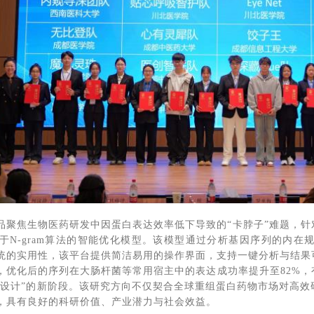
品聚焦生物医药研发中因蛋白表达效率低下导致的“卡脖子”难题，
于N-gram算法的智能优化模型。该模型通过分析基因序列的内
统的实用性，该平台提供简洁易用的操作界面，支持一键分析与结果
，优化后的序列在大肠杆菌等常用宿主中的表达成功率提升至82%
智能设计”的新阶段。该研究方向不仅契合全球重组蛋白药物市场对高
，具有良好的科研价值、产业潜力与社会效益。