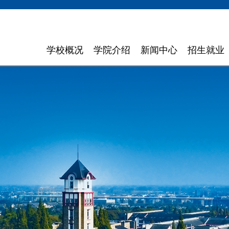
学校概况
学院介绍
新闻中心
招生就业
学校简介
计算机与软件学院
学校新闻
招生信息
领导寄语
智能科学与工程学院
通知通告
就业指导
现任领导
信息与商务管理学院
聚焦东软
组织机构
数字艺术与设计学院
媒体聚焦
理念特色
外国语学院
信息公开
大 事 记
健康医疗科技学院
领导关怀
数智应用技术学院