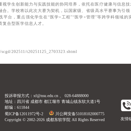
重视学生创新能力与实践技能的协同培养，依托在医疗健康与信息技
化融合。学校将以此次大赛为契机，以国家级、省级高水平赛事为引领，
践平台，重点强化学生在“医学+工程”“医学+管理”等跨学科领域
质复合型医学信息人才。
cn/scgd/202511/t20251125_2703323.shtml
投诉举报方式：xf@nsu.edu.cn 、 028-64888000
地址：四川省 成都市 都江堰市 青城山镇东软大道1号
邮编：611844
蜀ICP备12011972号-2
川公网安备51018102000775
友情
Copyright © 2002-2026 成都东软学院 All Rights Reserved