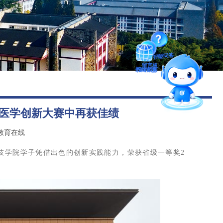
图书馆
后勤保障
智能问答
留言板
医学创新大赛中再获佳绩
招就官微
教育在线
报考指南
技学院学子凭借出色的创新实践能力，荣获省级一等奖2