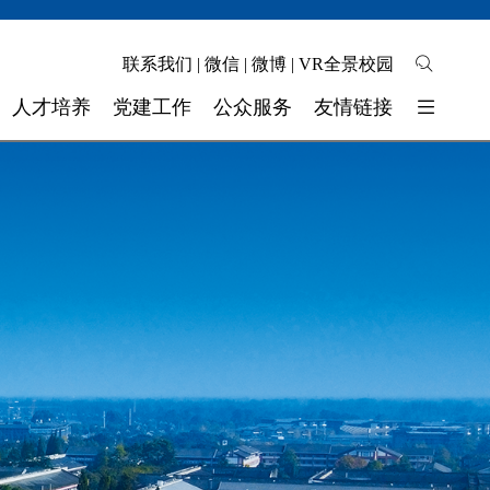
联系我们
|
微信
|
微博
|
VR全景校园
人才培养
党建工作
公众服务
友情链接
培养模式
校园地图
东软睿新科技集团
教学质量
自助缴费
大连东软信息学院
学生工作
校长信箱
广东东软学院
校 团 委
联系我们
四川省高校网络理政平台
实验实训
师资力量
奖助学金