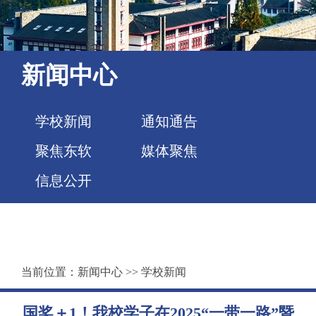
新闻中心
学校新闻
通知通告
聚焦东软
媒体聚焦
信息公开
当前位置：
新闻中心
>>
学校新闻
国奖＋1！我校学子在2025“一带一路”暨