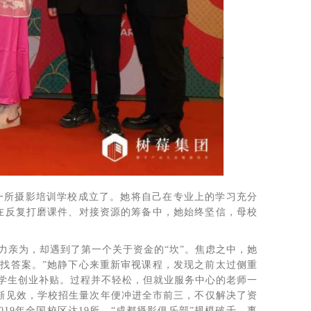
第一所摄影培训学校成立了。她将自己在专业上的学习充分
，在反复打磨课件、对接资源的筹备中，她始终坚信，母校
力亲为，却遇到了第一个关于资金的“坎”。焦虑之中，她
中找答案。”她静下心来重新审视课程，发现之前太过侧重
学生创业补贴。过程并不轻松，但就业服务中心的老师一
逐渐见效，学校招生量次年便冲进全市前三，不仅解决了资
19年全国校区达19所，“成都摄影俱乐部”规模破千，事