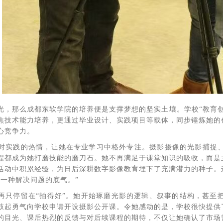
光，那么成都东软学院的培养便是支撑梦想的坚实土壤。学校“教育
焦技术能力培养，更通过毕业设计、实践项目等载体，同步锤炼她的
心竞争力。
对实践的热情，让她在专业学习中格外专注。摄影摄像的光影捕捉、
程都成为她打磨技能的磨刀石。她不再满足于课堂知识的吸收，而是
活动中积累经验，为日后深耕数字影像教育埋下了充满潜力的种子。
是一种解决问题的底气。”
再只停留在“拍得好”。她开始琢磨光影的逻辑、叙事的结构，甚至
鼓起勇气向学校申请开设摄影公开课。令她感动的是，学校很快提供
的目光、课后热烈的反馈与对后续课程的期待，不仅让她确认了市场