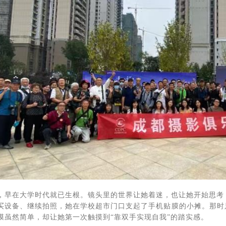
，早在大学时代就已生根。镜头里的世界让她着迷，也让她开始思考
买设备、继续拍照，她在学校超市门口支起了手机贴膜的小摊。那时
膜虽然简单，却让她第一次触摸到“靠双手实现自我”的踏实感。