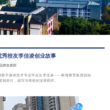
图书馆
后勤保障
优秀校友李佳凌创业故事
/品牌发展部
2级数字媒体技术专业毕业生李佳凌——树莓教育集团创始
坚韧前行，续写与母校的深厚羁绊。
智能问答