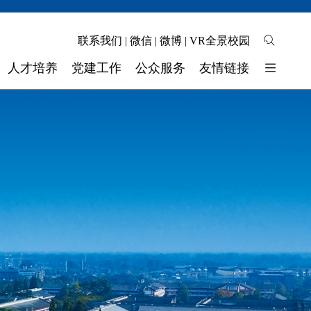
联系我们
|
微信
|
微博
|
VR全景校园
人才培养
党建工作
公众服务
友情链接
培养模式
校园地图
东软睿新科技集团
教学质量
自助缴费
大连东软信息学院
学生工作
校长信箱
广东东软学院
校 团 委
联系我们
四川省高校网络理政平台
实验实训
师资力量
奖助学金