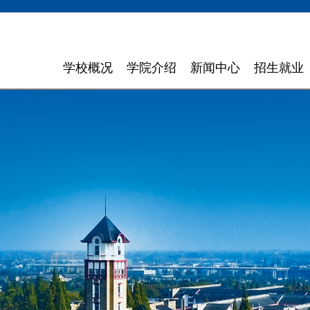
学校概况
学院介绍
新闻中心
招生就业
学校简介
计算机与软件学院
学校新闻
招生信息
领导寄语
智能科学与工程学院
通知通告
就业指导
现任领导
信息与商务管理学院
聚焦东软
组织机构
数字艺术与设计学院
媒体聚焦
理念特色
外国语学院
信息公开
大 事 记
健康医疗科技学院
领导关怀
数智应用技术学院