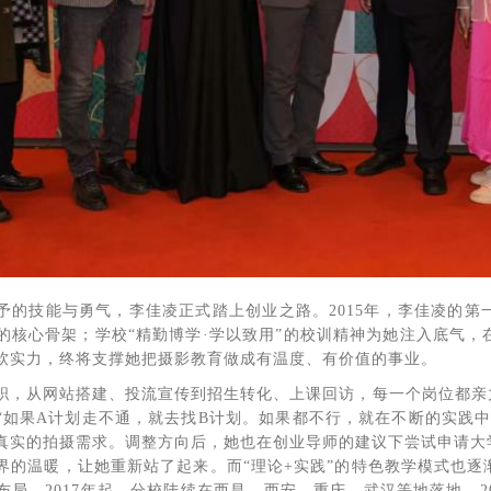
予的技能与勇气，李佳凌正式踏上创业之路。2015年，李佳凌的
的核心骨架；学校“精勤博学·学以致用”的校训精神为她注入底气
软实力，终将支撑她把摄影教育做成有温度、有价值的事业。
职，从网站搭建、投流宣传到招生转化、上课回访，每一个岗位都亲
“如果A计划走不通，就去找B计划。如果都不行，就在不断的实践
真实的拍摄需求。调整方向后，她也在创业导师的建议下尝试申请大
界的温暖，让她重新站了起来。而“理论+实践”的特色教学模式也
局。2017年起，分校陆续在西昌、西安、重庆、武汉等地落地，20