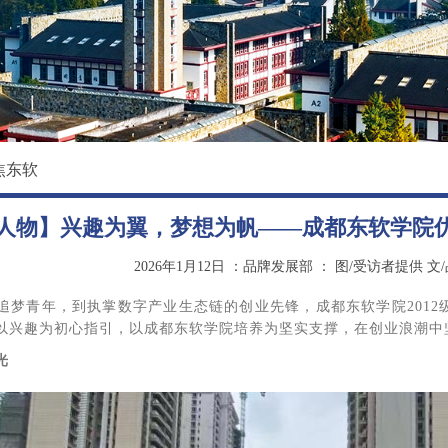
校园环境
国际教育学院
影像东软
数据科学与基础学院
大学精神
马克思主义学院
创新创业学院
焦东软
继续教育（培训）学院
人物】兴趣为翼，梦想为帆——成都东软学院
退役军人教育学院
2026年1月12日
：品牌发展部
：
图/受访者提供 文
追梦青年，到执掌数字产业生态链的创业先锋，成都东软学院201
以兴趣为初心指引，以成都东软学院培养为坚实支撑，在创业浪潮中
光