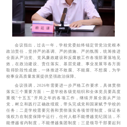
会议指出，过去一年，学校党委始终锚定管党治党根本
政治责任，坚持严的基调、严的措施、严的氛围，统筹推进
全面从严治党、党风廉政建设和反腐败工作各项部署落地见
效，在政治建设、责任落实、基层党建、事业发展等各方面
取得阶段性成效，一体推进不敢腐、不能腐、不想腐，为学
校事业高质量发展提供坚强政治保障。
会议强调，2026年需要进一步严格工作要求，具体贯彻
落实三个重要方面：一是学校各级党组织和全体党员要高度
重视“十五五”开局之年的各项工作，继续开展全面从严治
党，树立和践行正确政绩观，带头完成党和国家赋予学校的
任务；二是学校需要完善和贯彻落实各项管理制度，保证各
项权力在制度保障中运行，任何人都不能僭越党纪国法，不
能僭越省内制度，不能僭越集团制度；三是领导干部要起到