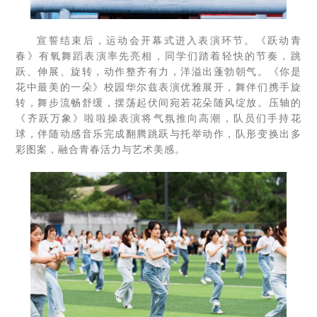
宣誓结束后，运动会开幕式进入表演环节。《跃动青
春》有氧舞蹈表演率先亮相，同学们踏着轻快的节奏，跳
跃、伸展、旋转，动作整齐有力，洋溢出蓬勃朝气。《你是
花中最美的一朵》校园华尔兹表演优雅展开，舞伴们携手旋
转，舞步流畅舒缓，摆荡起伏间宛若花朵随风绽放。压轴的
《齐跃万象》啦啦操表演将气氛推向高潮，队员们手持花
球，伴随动感音乐完成翻腾跳跃与托举动作，队形变换出多
彩图案，融合青春活力与艺术美感。