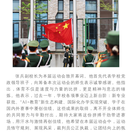
张兵副校长为本届运动会致开幕词。他首先代表学校党
政领导班子，向筹备本次运动会的师生表示诚挚感谢。他指
出，体育不仅是速度与力量的比拼，更是精神与意志的锤
炼。他表示，过去一年，学校各项事业迈上新台阶：新专业
获批、“AI+教育”新生态构建、国际化办学实现突破、学子在
国内外赛事中屡创佳绩。这些成果的取得，离不开全体师生
的共同努力与辛勤付出，期待大家将这份拼搏干劲带进赛
场，用汗水与激情再创佳绩。他希望在本届运动会中，运动
员恪守规则、展现风采，裁判员公正执裁，让团结向上的氛