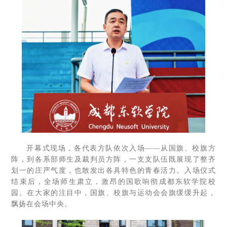
开幕式现场，各代表方队依次入场——从国旗、校旗方
阵，到各系部师生及裁判员方阵，一支支队伍既展现了整齐
划一的庄严气度，也散发出各具特色的青春活力。入场仪式
结束后，全场师生肃立，激昂的国歌响彻成都东软学院校
园。在大家的注目中，国旗、校旗与运动会会旗缓缓升起，
飘扬在会场中央。