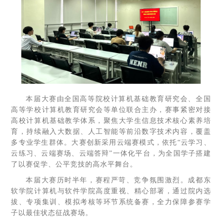
本届大赛由全国高等院校计算机基础教育研究会、全国
高等学校计算机教育研究会等单位联合主办，赛事紧密对接
高校计算机基础教学体系，聚焦大学生信息技术核心素养培
育，持续融入大数据、人工智能等前沿数字技术内容，覆盖
多专业学生群体。大赛创新采用云端赛模式，依托“云学习、
云练习、云端赛场、云端答辩”一体化平台，为全国学子搭建
了以赛促学、公平竞技的高水平舞台。
本届大赛历时半年，赛程严苛、竞争氛围激烈。成都东
软学院计算机与软件学院高度重视、精心部署，通过院内选
拔、专项集训、模拟考核等环节系统备赛，全力保障参赛学
子以最佳状态征战赛场。