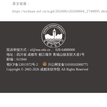
原文链接：
https://sichuan.eol.cn/scgd/202606/t20260604_2740895.sht
投诉举报方式：xf@nsu.edu.cn 、 028-64888000
地址：四川省 成都市 都江堰市 青城山镇东软大道1号
邮编：611844
蜀ICP备12011972号-2
川公网安备51018102000775
Copyright © 2002-2026 成都东软学院 All Rights Reserved