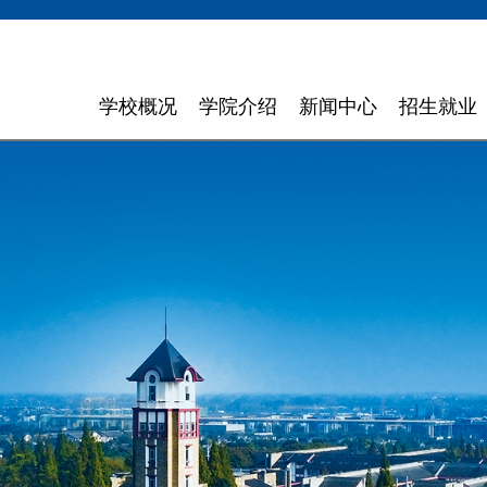
学校概况
学院介绍
新闻中心
招生就业
学校简介
计算机与软件学院
学校新闻
招生信息
领导寄语
智能科学与工程学院
通知通告
就业指导
现任领导
信息与商务管理学院
聚焦东软
组织机构
数字艺术与设计学院
媒体聚焦
理念特色
外国语学院
信息公开
大 事 记
健康医疗科技学院
领导关怀
数智应用技术学院