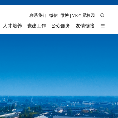
联系我们
|
微信
|
微博
|
VR全景校园
人才培养
党建工作
公众服务
友情链接
培养模式
校园地图
东软睿新科技集团
教学质量
自助缴费
大连东软信息学院
学生工作
校长信箱
广东东软学院
校 团 委
联系我们
四川省高校网络理政平台
实验实训
师资力量
奖助学金