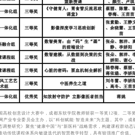
全国高校创意设计大赛中，成都东软学院教师斩获一等奖12项、二等奖
网产业专业委员会主办，以“科创赋能·智造未来”为主题。其中，
态调整研究》聚焦“健康中国”与“新医科”战略需求，构建课程群动
推动传统课程体系向敏捷迭代的智慧教学转型，具有较强推广价值。