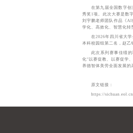
在第九届全国数字创
秀奖1项。此次大赛是数
刘宇鹏老师团队作品《A
学化、高效化、智慧化转
在2026年四川省
本科校园组第二名，赵乙
此次系列赛事佳绩的
化“以赛促教、以赛促学
养德智体美劳全面发展的
原文链接：
https://sichuan.eol.