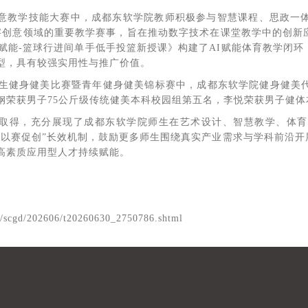
意教学技能大赛中，成都东软学院教师积极参与智慧课程、思政一体
字创意领域的重要教学赛事，旨在推动数字技术在课堂教学中的创新
I赋能-篮球行进间单手低手投篮新授课》构建了AI赋能体育教学闭
型，具有较强实用性与推广价值。
大学生健身健美比赛暨青年健身健美锦标赛中，成都东软学院健身健美
钢荣获男子75公斤级传统健美本科校园组第五名，李悦荣获男子健体
取得，充分展现了成都东软学院师生在艺术设计、智慧教学、体育
、以赛促创”长效机制，鼓励更多师生围绕真实产业需求与学科前沿
高素质应用型人才持续赋能。
cn/scgd/202606/t20260630_2750786.shtml