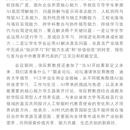
软技能广度。面向企业所需核心能力，学校应引导学生掌握
AI底层理解能力、问题拆解与提示词表达能力、人机协同与
驾驭AI工具能力、批判性思维与独立判断能力、工程化落地
与项目实现能力、跨学科整合与协作领导能力、持续学习迭
代与自我进化能力，重点解决两个关键问题：一是让学生学
会运用AI进行学习，形成自主学习、持续进化和终身成长能
力；二是让学生学会运用AI解决真实问题，在真实产业场景
中完成从“知识学习”到“能力生成”和“价值创造”的转变。报告
引发与会中外教育界代表的广泛关注和积极交流。
会议期间，张应辉教授还参加了“当AI开始重新定义未
来，我们该准备什么？”圆桌论坛。论坛邀请张应辉教授、迪
肯大学领导、VCE毕业生和企业领袖，从不同视角围绕AI如
何改变学习、工作与生活，AI带来的挑战与焦虑，以及未来
最重要的核心能力等主题展开讨论。张应辉教授结合成都东
软学院应用型人才培养实践，与来自迪肯大学等高校及行业
领域的嘉宾共同探讨人工智能时代教育使命的变化和人才培
养的新方向。他表示，AI时代的教育国际交流不能停留在项
目合作和资源互通层面，更要面向全球青年成长和产业创新
需求，共同探索价值共享、能力共建、生态共创的新路径。