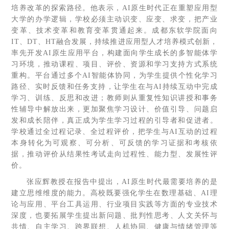
培养改革的探索路径。他表示，AI原生时代正在重塑应用型
大学的办学逻辑，学校必须主动识变、应变、求变，把产业
变革、技术变革和教育变革贯通起来。成都东软学院面向
IT、DT、HT融合发展，持续推进应用型人才培养模式创新，
率先开发AI原生应用平台，构建面向学生成长的多智能体学
习环境，推动课程、项目、评价、资源和学习支持方式系统
重构。平台通过多个AI智能体协同，为学生提供个性化学习
路径、实时反馈和任务支持，让学生在与AI持续互动中完成
学习、训练、反思和改进；教师则从重复性知识讲授和事务
性辅导中解放出来，更加聚焦学习设计、价值引导、问题启
发和成长陪伴，真正成为学生学习过程的引导者和促进者。
学校通过全过程记录、全过程评价，把学生与AI互动的过程
本身转化为可观察、可分析、可反馈的学习证据和考核依
据，推动评价从结果性考试走向过程性、能力型、发展性评
价。
张应辉教授在报告中提出，AI原生时代最需要培养的是
建立思维维度的能力。高校既要强化学生在数理基础、AI理
论与应用、平台工具运用、行业项目实践等方面的专业技术
深度，也要拓展学生提出新问题、批判性思考、人文关怀与
共情、自主学习、跨界联想、人机协同、健康与情绪管理等