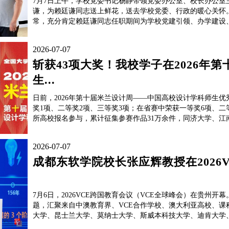
7月7日上午，学校党委书记杨静带领党委办公室、校长办公
谦，为赖廷谦同志送上鲜花，送去学校党委、行政的暖心关怀
常，充分肯定赖廷谦同志任职期间为学校党建引领、办学建设、
2026-07-07
斩获43项大奖！我校学子在2026年
生...
日前，2026年第十届米兰设计周——中国高校设计学科师生
奖1项、二等奖2项、三等奖3项；在省赛中荣获一等奖6项、二等
所高校报名参与，累计征集参赛作品31万余件，同济大学、江南
2026-07-07
成都东软学院校长张应辉教授在2026
7月6日，2026VCE跨国教育会议（VCE全球峰会）在贵州开幕。大会以“智
题，汇聚来自中澳教育界、VCE合作学校、澳大利亚高校、
大学、昆士兰大学、莫纳士大学、斯威本科技大学、迪肯大学、墨