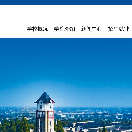
学校概况
学院介绍
新闻中心
招生就业
学校简介
计算机与软件学院
学校新闻
招生信息
领导寄语
智能科学与工程学院
通知通告
就业指导
现任领导
信息与商务管理学院
聚焦东软
组织机构
数字艺术与设计学院
媒体聚焦
理念特色
外国语学院
信息公开
大 事 记
健康医疗科技学院
领导关怀
数智应用技术学院