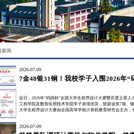
校园环境
国际教育学院
影像东软
数据科学与基础学院
大学精神
马克思主义学院
创新创业学院
校新闻
继续教育（培训）学院
2026-07-09
退役军人教育学院
7金48银31铜！我校学子入围2026年
近日，2026年“码蹄杯”全国大学生程序设计大赛暨百度之
工程学院及数智应用技术学院学子表现优异，斩获金奖7项、银奖
大学生程序设计大赛由全国高等学校计算机教育研究会主办，长
2026-07-09