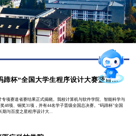
图书馆
后勤保障
智能问答
留言板
“码蹄杯”全国大学生程序设计大赛暨百...
招就官微
星人才专项赛道省赛结果正式揭晓。我校计算机与软件学院、智能科学与
48项、铜奖31项，并有44名学子晋级全国总决赛。“码蹄杯”全国
报考指南
期与百度之星程序设计大...