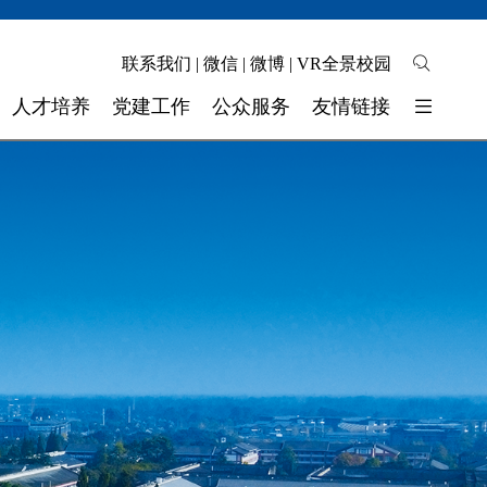
联系我们
|
微信
|
微博
|
VR全景校园
人才培养
党建工作
公众服务
友情链接
培养模式
校园地图
东软睿新科技集团
教学质量
自助缴费
大连东软信息学院
学生工作
校长信箱
广东东软学院
校 团 委
联系我们
四川省高校网络理政平台
实验实训
师资力量
奖助学金