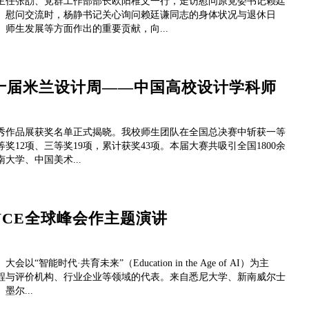
室主任张劼、党群工作部部长欧阳稚文一行，走访慰问原党委书记赖廷
。慰问交流时，杨静书记关心询问赖廷谦同志的身体状况与退休日
师生发展等方面作出的重要贡献，向...
第十届米兰设计周——中国高校设计学科师
优秀作品展获奖名单正式揭晓。我校师生团队在全国总决赛中斩获一等
奖12项、三等奖19项，累计获奖43项。本届大赛共吸引全国1800余
大学、中国美术...
VCE全球峰会作主题演讲
能时代·共育未来”（Education in the Age of AI）为主
课程与评价机构、行业企业等领域的代表。来自悉尼大学、新南威尔士
尔...