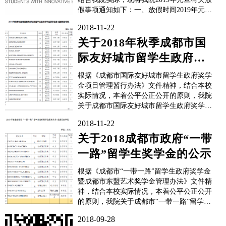
假事项通知如下：一、放假时间2019年元旦
从2018年12月30日（星期日）至2019年1月1
2018-11-22
日（星期二）放假调休，共3天。12月29日
（星期六）上班。二、请各单位根据教学和
关于2018年秋季成都市国
工作情况做好各...
际友好城市留学生政府奖
学金获奖名单公示
根据《成都市国际友好城市留学生政府奖学
金项目管理暂行办法》文件精神，结合本校
实际情况，本着公平公正公开的原则，我院
关于成都市国际友好城市留学生政府奖学金
评定工作已结束，现将评比结果公示如下，
2018-11-22
2018年秋季成都市国际友好城市留学生政府
奖学金获奖者名单：如有不同意见，请在公
关于2018成都市政府“一带
示时间内，向成都东软学院国际合作部反
一路”留学生奖学金的公示
映。公示时...
根据《成都市“一带一路”留学生政府奖学金
暨成都市东盟艺术奖学金管理办法》文件精
神，结合本校实际情况，本着公平公正公开
的原则，我院关于成都市“一带一路”留学生
政府奖学金评定工作已结束，现将评比结果
2018-09-28
公示如下，2018年秋季成都市“一带一路”留