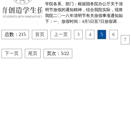
学院各系、部门：根据国务院办公厅关于清
明节放假的通知精神，结合我院实际，现将
我院二〇一八年清明节有关放假事项通知如
下：一、放假时间：4月5日至7日放假调
休，共3天，其中4月5日(星期四，农历清明
节当日)为国家法定节假日。4月8日(星期日)
总数：215
首页
上一页
3
4
5
6
上班。二、请各单位根据教学和工作情况做
7
好各项安排。放假期间，各单位要认真做好
防...
下一页
尾页
页次：5/22