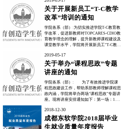
2019-05-17
关于开展新员工“T-C教学
改革”培训的通知
学院各系（部）:为切实推进学院T-C教育教
学改革，促进新教师对TOPCARES-CDIO教
育教学理念的理解，提升新教师课程建设及
课堂教学水平，学院将开展新员工“T-C教学
改革”培训讲座。现将培训安排通知如下：
2019-05-17
1.培训时间：2019年5月21日（星期二）下
午16:30；2.地点：A3104国际报告厅;3.主讲
关于举办“课程思政”专题
人：信息...
讲座的通知
学院各系（部）: 为了有效推进学院课
程思政建设工作，帮助系部教师理解课程思
政内涵，学院将举办两场“课程思政”专题讲
座。现将讲座安排通知如下：第一场：1.讲
座时间：2019年5月20日（星期一）中午
2018-12-30
13:00；2.讲座地点：A3104国际报告厅;3.主
讲 人：思想政治理论课教学部邬婷老师；4.
成都东软学院2018届毕业
参会人员：计算机科学与工程系...
生就业质量年度报告