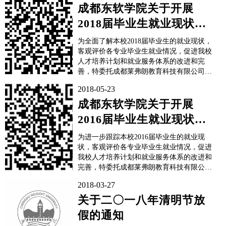
学生政府奖学金获奖者名单： 如有不同意
成都东软学院关于开展
见，请在公示时间内，向成都东软学院国
2018届毕业生就业现状调
际...
查的通知
为全面了解本校2018届毕业生的就业现状，
客观评价各专业毕业生就业情况，促进我校
人才培养计划和就业服务体系的改进和完
善，特委托成都莱弗朗教育科技有限公司
（莱弗朗研究院）在近期对2018届毕业生毕
2018-05-23
业后的就业状况进行问卷调查。问卷调查时
间：2018年9月29日—2018年10月31日问卷
成都东软学院关于开展
调查对象：成都东软学院2018届全体应...
2016届毕业生就业现状调
查的通知
为进一步跟踪本校2016届毕业生的就业现
状，客观评价各专业毕业生就业情况，促进
我校人才培养计划和就业服务体系的改进和
完善，特委托成都莱弗朗教育科技有限公司
在近期对2016届毕业生毕业后的就业状况进
2018-03-27
行问卷调查。问卷调查时间：2018年5月10
日—2018年6月25日问卷调查对象：成都东
关于二〇一八年清明节放
软学院2016届全体往届毕业生问卷调查主要
假的通知
内...