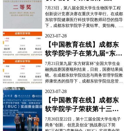
国大学生生物医学工程创
7月23日，第八届全国大学生生物医学工程
新设计竞赛...
创新设计竞赛决赛在重庆大学举行。在成都
东软学院健康医疗科技学院教师邱岱的指导
下，成都东软学院学子黄钰苹、黄怡梅、陈
家乐组成的参赛团队荣获二等奖，同时，在
2023-07-28
教师任丽萍的指导下，学子杨婷、李欣宇、
杨煜组成的参赛团队荣获三等奖。本届大赛
【中国教育在线】成都东
由中国生物医学工程学会主办，重庆大学生
软学院学子在第九届“东方
物工程学院承办，旨在...
财富杯”全国大学生金融挑
7月21日第九届“东方财富杯”全国大学生金
战赛中...
融挑战赛国赛顺利结束，日前，国赛结果揭
晓。在成都东软学院信息与商务管理学院教
师康世杰的指导下，成都东软学院信息管理
与信息系统专业2020级学子田纪程等3人获
2023-07-28
得国赛一等奖，齐雨萌等3人获得国赛二等
奖。“东方财富杯”全国大学生金融挑战赛系
【中国教育在线】成都东
国家级A类竞赛，由共青团中央青年发展部
软学院学子荣获第十三
主办，东方财...
届“三创赛”国赛二等奖
7月20日至22日，第十三届全国大学生电子
商务“创新、创意及创业”挑战赛(以下简
称“三创赛”)产教融合（BUC）实战赛全国