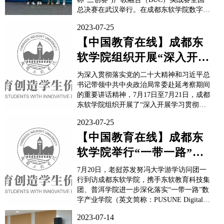
总决赛在武汉举行。在成都东软学院数字艺
术与设计学院教师谢泞临的专业指导下，成
2023-07-25
都东软学院艺术与科技专业2022级学子荣获
第十三届“三创赛”产教融合（BUC）实战赛
【中国教育在线】成都东
国家二等奖。​​​​​​​校方表示，一直以来...
软学院组织开展“深入开展
学习贯彻习近平新时代中
为深入贯彻落实党的二十大精神和习近平总
国特色社...
书记带领中共中央政治局常委赴延考察期间
的重要讲话精神，7月17日至7月21日，成都
东软学院组织开展了“深入开展学习贯彻习
近平新时代中国特色社会主义思想主题教
2023-07-25
育”延安红色研修。全国青少年延安革命传
统教育基地党支部书记尚延在研修班开班仪
【中国教育在线】成都东
式上讲话，成都东软学院党委副书记、副校
软学院举行“一带一路”数
长张宪民作开班动员，...
字产业学院揭牌仪式
7月20日，老挝苏发努冯大学游学访问团一
行到访成都东软学院，携手东软教育科技集
团、普洱学院进一步深化落实“一带一路”数
字产业学院（英文简称：PUSUNE Digital
College）建设。老挝苏发努冯大学副校长维
2023-07-14
拉·阿诺拉，普洱学院副校长陈勇，东软教