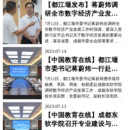
育科技集团高级副总裁李印杲、东软教育科
【都江堰发布】蒋蔚炜调
技集团西南区总经理姜天航，成都东软学...
研全市数字经济产业发展
工作，强调要推动数字产
7月12日，都江堰市委书记蒋蔚炜在调研全
业化产业数...
市数字经济产业发展工作时强调，要深入贯
彻习近平总书记关于数字经济发展的重要论
述，落实省委、成都市委全会部署要求，坚
持科技创新引领，充分发挥驻市高校优势，
2023-07-14
推动数字产业化、产业数字化、数据价值
化，做大做强数字经济，加快构建竞争优势
【中国教育在线】都江堰
突出的现代化产业体系，赋能高质量发展。​​​​​​​
市委书记蒋蔚炜一行赴成
位于灌区映像的都经集团...
都东软学院调研数字经济
7月12日，都江堰市委书记蒋蔚炜携市领导
产业发展工作
杨勇、李跃、周俊、柏易柔赴成都东软学院
调研数字经济产业发展工作，成都东软学院
校长张应辉，党委副书记、副校长张宪民携
相关部门负责人陪同调研。张应辉校长对蒋
2023-07-13
蔚炜书记一行到校调研座谈表示热烈欢迎。
党的二十大报告指出，要加快发展数字经
【中国教育在线】成都东
济，促进数字经济和实体经济深度融合，打
软学院召开专业建设与发
造具有国际竞争力的数字产业集群。...