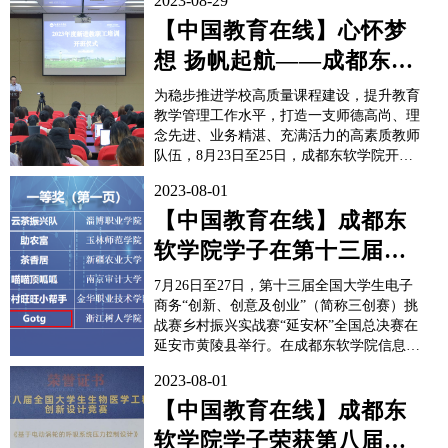
2023-08-29
【中国教育在线】心怀梦
想 扬帆起航——成都东软
学院开展2023年度新进教
为稳步推进学校高质量课程建设，提升教育
职员工培训
教学管理工作水平，打造一支师德高尚、理
念先进、业务精湛、充满活力的高素质教师
队伍，8月23日至25日，成都东软学院开展
了2023年度新进教职员工集中培训。此次培
2023-08-01
训设有15个专题，涵盖教师成长与职业规
划、工作制度与管理规范、素质拓展等模
【中国教育在线】成都东
块。180余名新进教职员工参加了此次培
软学院学子在第十三届全
训。8月23日上...
国大学生电子商务全国总
7月26日至27日，第十三届全国大学生电子
决赛中获一...
商务“创新、创意及创业”（简称三创赛）挑
战赛乡村振兴实战赛“延安杯”全国总决赛在
延安市黄陵县举行。在成都东软学院信息与
商务管理学院教师姚松和胡晓飞的指导
2023-08-01
下，“Gotg”团队获得全国一等奖，同时，由
教师姚松指导的“学习再度爆表队”获得全国
【中国教育在线】成都东
二等奖，同时，姚松和胡晓飞获评全国优秀
软学院学子荣获第八届全
指导教师。...