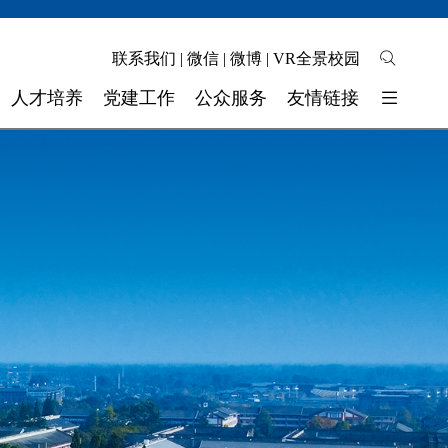
联系我们
|
微信
|
微博
|
VR全景校园
人才培养
党建工作
公众服务
友情链接
培养模式
党群工作部
校园地图
东软睿新科技集团
教学质量
自助缴费
大连东软信息学院
学生工作
校长信箱
广东东软学院
校 团 委
联系我们
四川省高校网络理政平台
实验实训
师资力量
奖助学金