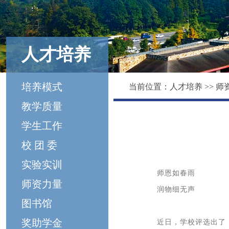
人才培养
培养模式
当前位置：
人才培养
>>
师
教学质量
学生工作
校 团 委
实验实训
师恩如春雨
师资力量
润物细无声
图书馆
奖助学金
近日，学校评选出了