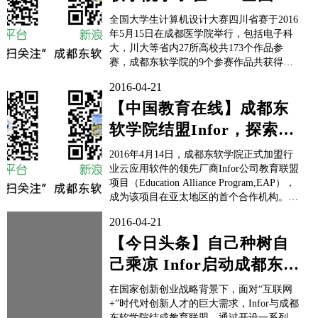
学生计算机设计大赛中获
全国大学生计算机设计大赛四川省赛于2016
佳绩
年5月15日在成都医学院举行，包括电子科
大，川大等省内27所高校共173个作品参
赛，成都东软学院的9个参赛作品共获得一
等奖2项，二等奖3项，三等奖4项。 获奖名
2016-04-21
单： 一等奖：《十面霾伏》，《基于stm32
的仓库安保辅助系统》 二等奖：《旅游企
【中国教育在线】成都东
业业务服务平台...
软学院结盟Infor，探索中
国ERP应用“产学研”新模
2016年4月14日，成都东软学院正式加盟行
式
业云应用软件的领先厂商Infor公司教育联盟
项目（Education Alliance Program,EAP），
成为该项目在亚太地区的首个合作机构。
据悉，根据该联盟协议，双方将针对中国IT
2016-04-21
行业人才短缺的问题，通过在成都东软学院
开设两个面向本科生的ERP课程，应用Inf...
【今日头条】自己种树自
己乘凉 Infor启动成都东软
学院教育联盟项目
在国家创新创业战略背景下，面对“互联网
+”时代对创新人才的巨大需求，Infor与成都
东软学院结成教育联盟，通过开设一系列