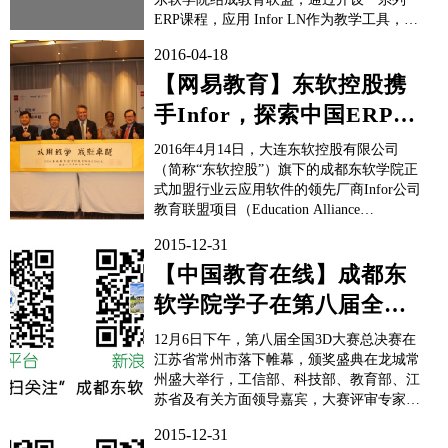
ERP课程，应用 Infor LN作为教学工具，与
学院教师联合开发教材，联合开发试题库等
2016-04-18
方式，共同培养面向未来的应用型IT人才。
还记得那句曾经流传大江南北的台词
【网易教育】东软控股携
吗？“21世纪什么最贵？人才！” ...
手Infor，探索中国ERP应
用“产学研”新模式
2016年4月14日，大连东软控股有限公司
（简称“东软控股”）旗下的成都东软学院正
式加盟行业云应用软件的领先厂商Infor公司
教育联盟项目（Education Alliance
Program,EAP），成为该项目在亚太地区的
2015-12-31
首个合作机构。 据悉，根据该联盟协议，
双方将针对中国IT行业人才短缺的问题，通
【中国教育在线】成都东
过在成都东...
软学院学子在第八届全国
3D大赛总决赛再获特等奖
12月6日下午，第八届全国3D大赛总决赛在
江苏省常州市落下帷幕，颁奖盛典在龙城常
州盛大举行，工信部、科技部、教育部、江
苏省及有关方面领导嘉宾，大赛评审专家
团、观摩团、展会及论坛代表、以及参赛团
2015-12-31
队等3000余人出席了本次颁奖盛典。新华