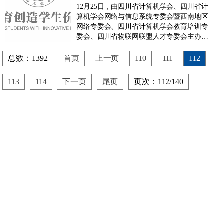
届"蓝盾杯"网络安全大赛
12月25日，由四川省计算机学会、四川省计
中喜获二等奖
算机学会网络与信息系统专委会暨西南地区
网络专委会、四川省计算机学会教育培训专
委会、四川省物联网联盟人才专委会主办，
西南交通大学承办的2015年第四届“蓝盾
杯”网络安全大赛成功落下帷幕。西南交通
总数：1392
首页
上一页
110
111
112
大学、电子科技大学、四川大学、中国科学
院成都计算机应用研究所、云南大学、成都
113
114
下一页
尾页
页次：112/140
信息工...