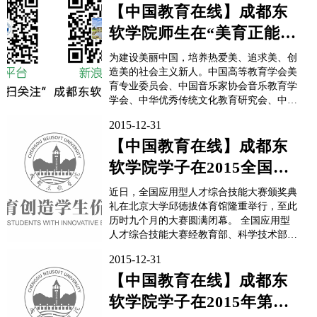
社、科技日报、人民日报、光明日报、经济
【中国教育在线】成都东
日报、中国教育报、腾讯科技等数十家权威
软学院师生在“美育正能量
媒体对本次...
•第八届全国美育成果...
为建设美丽中国，培养热爱美、追求美、创
造美的社会主义新人。中国高等教育学会美
育专业委员会、中国音乐家协会音乐教育学
学会、中华优秀传统文化教育研究会、中国
美育网专家委员会、中国紫禁城高端艺术品
2015-12-31
展览中心等机构联合举办“第八届全国美育
成果展评”，旨在推崇美育、推介美育、推
【中国教育在线】成都东
动美育、推进美育、推广美育、推新美育。
软学院学子在2015全国应
成都...
用型人才综合技能大赛中
近日，全国应用型人才综合技能大赛颁奖典
荣获佳绩
礼在北京大学邱德拔体育馆隆重举行，至此
历时九个月的大赛圆满闭幕。 全国应用型
人才综合技能大赛经教育部、科学技术部、
工业和信息化部指导，由教育部高校毕业生
2015-12-31
就业协会、全国计算机辅助技术认证项目办
公室、全国应用型人才培养工程管理办公室
【中国教育在线】成都东
主办。全国共有4528支队伍报名参加了本届
软学院学子在2015年第四
大...