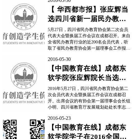
2016-05-30
【 华西都市报】张应辉当
选四川省新一届民办教育
协会会长
5月27日，四川省民办教育协会第二次会员
代表大会暨换届工作会议在成都召开。来自
全省民办教育行业的近200名会员代表，听
取了省民办教育协会第一届理事会工作报
告，选举产生了第二届理事会领导集体。年
2016-05-30
仅44岁的成都东软学院党委书记、院长张应
辉博士当选为四川省民办教育协会第二届理
【中国教育在线】成都东
事会会长。省政协常委、副秘书长刘激涛，
软学院张应辉院长当选四
成都艺术职业学院党委书记刁纯...
川省民办教育协会第二届
2016年5月27日，四川省民办教育协会第二
理事会会长
次会员代表大会暨换届工作会议在成都召
开。出席会议的有协会第一届理事会会长钮
小明、四川省教育厅发展规划处处长李志
刚、副处长龚崇儒、中国民办教育协会副会
2016-05-23
长、中国民办教育协会培训专委会主任章家
详、各地市州教育局领导、各级民办学校代
【中国教育在线】成都东
表等近二百名代表。会议由原四川省人大常
软学院学子在2016全国大
委会委员、教科文卫副主...