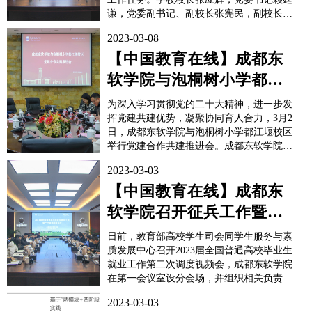
谦，党委副书记、副校长张宪民，副校长刘
宏，财务总监陈云华，校长助理张兵、陈旭
2023-03-08
辉出席会议，各二级学院及职能部门负责人
参加会议，会议由校长助理陈旭辉主持。​​​​​​​会
【中国教育在线】成都东
上，各二级学院及相关部门负责人展开述...
软学院与泡桐树小学都江
堰校区举行党建合作共建
为深入学习贯彻党的二十大精神，进一步发
推进会
挥党建共建优势，凝聚协同育人合力，3月2
日，成都东软学院与泡桐树小学都江堰校区
举行党建合作共建推进会。成都东软学院党
委书记赖廷谦，党委委员、党委组织部部长
2023-03-03
黄嘉庆，党委统战部、党群工作部部长欧阳
稚文，泡桐树小学都江堰校区党支部书记、
【中国教育在线】成都东
校长吴雨珂出席会议，双方相关职能部门负
软学院召开征兵工作暨就
责人参加会议。​​​...
业工作推进会
日前，教育部高校学生司会同学生服务与素
质发展中心召开2023届全国普通高校毕业生
就业工作第二次调度视频会，成都东软学院
在第一会议室设分会场，并组织相关负责人
参会。会议要求深入学习贯彻党的二十大精
2023-03-03
神，贯彻落实党中央、国务院决策部署，分