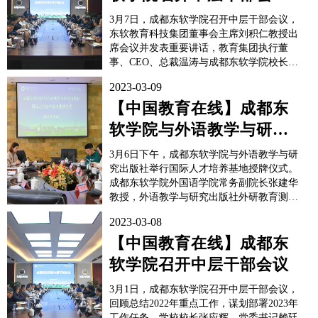
东软教育科技集团董事会
3月7日，成都东软学院召开中层干部会议，
主席刘积仁...
东软教育科技集团董事会主席刘积仁教授出
席会议并发表重要讲话，教育集团执行董
事、CEO、总裁温涛与成都东软学院校长张
应辉作主题报告，学校领导班子，各二级学
2023-03-09
院和职能部门中层及以上干部参加了会议，
会议由张应辉校长主持。会上，张应辉校长
【中国教育在线】成都东
作《融合与超越，让我们的未来与众不同》
软学院与外语教学与研究
主题报告。面对数字技...
出版社举行国际人才培养
3月6日下午，成都东软学院与外语教学与研
基地授牌仪式
究出版社举行国际人才培养基地授牌仪式。
成都东软学院外国语学院常务副院长张建华
教授，外语教学与研究出版社外研教育测评
中心总经理王悦、高等集群中心侯璐璐，企
2023-03-08
业代表、四川清宜国际经贸有限公司区域经
理阎洪亮出席授牌仪式，仪式由外国语学院
【中国教育在线】成都东
副院长李跃壁主持。​​​​​​​张建华常务副院长对来
软学院召开中层干部会议
宾一行表...
3月1日，成都东软学院召开中层干部会议，
回顾总结2022年重点工作，谋划部署2023年
工作任务。学校校长张应辉，党委书记赖廷