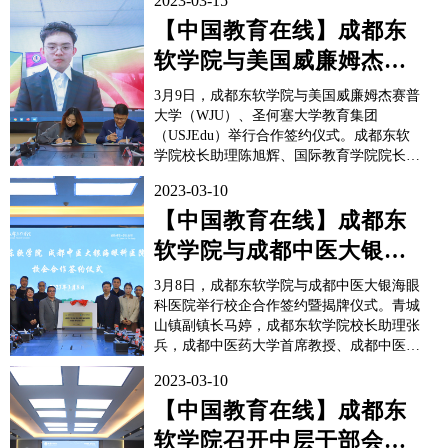
2023-03-15
【中国教育在线】成都东
软学院与美国威廉姆杰赛
普大学、圣何塞大学教育
3月9日，成都东软学院与美国威廉姆杰赛普
集团举行合...
大学（WJU）、圣何塞大学教育集团
（USJEdu）举行合作签约仪式。成都东软
学院校长助理陈旭辉、国际教育学院院长李
漾，圣何塞大学教育集团董事长、圣何塞大
2023-03-10
学创校校长王云，圣何塞大学教育集团总经
理王鹏，美国威廉姆杰赛普大学校际合作委
【中国教育在线】成都东
员会主席Josh Nantz教授，威廉姆杰赛普大
软学院与成都中医大银海
学高级教务咨委Dr...
眼科医院举行校企合作签
3月8日，成都东软学院与成都中医大银海眼
约暨揭牌仪式
科医院举行校企合作签约暨揭牌仪式。青城
山镇副镇长马婷，成都东软学院校长助理张
兵，成都中医药大学首席教授、成都中医大
银海眼科医院院长段俊国，成都中医药大学
2023-03-10
眼科学院院长、成都中医大银海眼科医院副
院长路雪婧，成都中医药大学眼科学院、附
【中国教育在线】成都东
属银海眼科医院研究生部主任、糖网中心主
软学院召开中层干部会议
任张富文，四川和生视...