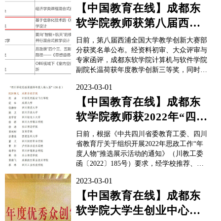
析研判当前就业形势，抢抓春季学期促就业
【中国教育在线】成都东
工作“关键期”，全力做好2023届高校毕业生
软学院教师获第八届西浦
就业工作。会...
全国大学教学创新大赛三
日前，第八届西浦全国大学教学创新大赛部
等奖
分获奖名单公布。经资料初审、大众评审与
专家函评，成都东软学院计算机与软件学院
副院长温荷获年度教学创新三等奖，同时，
钟佳伶等8位教师获年度教学创新优秀奖，
2023-03-01
王涛等21位教师获年度教学创新参与奖。​​​​​​​一
直以来，成都东软学院高度重视师资队伍建
【中国教育在线】成都东
设工作，坚持面向广大教师开展教育教学、
软学院教师获2022年“四川
科研管...
学校思政课教师年度人物
日前，根据《中共四川省委教育工委、四川
入围”
省教育厅关于组织开展2022年思政工作“年
度人物”推选展示活动的通知》（川教工委
函〔2022〕185号）要求，经学校推荐、专
家评审、省委教育工委、教育厅复核及公
2023-03-01
示，成都东软学院马克思主义学院院长、党
群工作部部长欧阳稚文获“四川学校思政课
【中国教育在线】成都东
教师年度人物入围”。欧阳稚文表示，将继
软学院大学生创业中心
续珍惜荣誉、再...