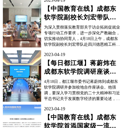
2023-04-19
【中国教育在线】成都东
软学院副校长刘宏带队开
展访企拓岗促就业专项行
为深入贯彻落实教育部关于访企拓岗促就业
动
专项行动工作要求，进一步深化产教融合，
切实推动协同育人，4月18日上午，成都东
软学院副校长刘宏带队赴四川德恩精工科技
股份有限公司走访调研，并与四川德恩精工
2023-04-19
科技股份有限公司常务副总经理谢龙德一行
就校企合作展开座谈交流。座谈会上，谢龙
【每日都江堰】蒋蔚炜在
德常务副总经理对刘宏副校长一行表示热烈
成都东软学院调研座谈时
欢迎，并期待双方优势...
强调，要突出优势互补，
4月18日，都江堰市委书记蒋蔚炜到成都东
深化交流协...
软学院调研并参加校地合作座谈会。他强
调，要深入学习贯彻党的二十大精神和习近
平总书记关于发展数字经济的重要论述，贯
彻落实中央、省、成都市部署要求，突出优
2023-04-19
势互补、深化交流协作，打造高水平校地协
同发展共同体，携手走出一条更加宽广的校
【中国教育在线】成都东
地合作新路。成都东软学院校长张应辉出
软学院首添国家级一流本
席。近年来，聚焦地方经...