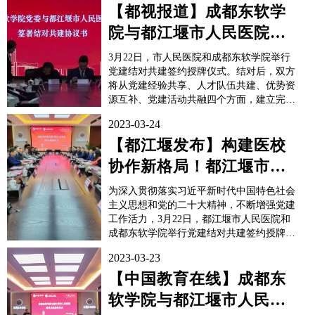
工类院校TOP5。（院校类型参考中国教育
【都视报道】成都东软学
在线）近年来，成都东软学院本科录取规模
院与都江堰市人民医院结
屡创新高，生源...
对
3月22日，市人民医院和成都东软学院举行
党建结对共建签约授牌仪式。结对后，双方
将从党建经验共享、人才队伍共建、优势资
源互补、党建活动共融四个方面，建立完善
相互学习机制以及开展多种形式的结对帮扶
2023-03-24
等举措，让数字科技与健康医疗双向赋能。
原文链接：
【都江堰发布】构建医校
https://dujiangyanfabu.cdmp.candocloud.cn/wap...
协作新格局！都江堰市人
民医院与成都东软学院结
为深入贯彻落实习近平新时代中国特色社会
对！
主义思想和党的二十大精神，不断增强党建
工作活力，3月22日，都江堰市人民医院和
成都东软学院举行党建结对共建签约授牌仪
式。仪式上，双方负责人分别致辞，并签署
2023-03-23
结对共建协议书。现场授予中共都江堰市人
民医院医学影像科支部委员会与中共成都东
【中国教育在线】成都东
软学院健康医疗科技学院党总支、中共都江
软学院与都江堰市人民医
堰市人民医院行政第四支部委员...