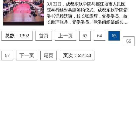
院举行结对共建签约仪式
3月22日，成都东软学院与都江堰市人民医
院举行结对共建签约仪式。成都东软学院党
委书记赖廷谦，校长张应辉，党委委员、校
长助理张兵，党委委员、党委组织部部长黄
嘉庆，党群工作部部长、马克思主义学院院
长欧阳稚文，都江堰市人民医院党委书记郑
总数：1392
首页
上一页
63
64
65
传东，党委副书记、院长陈堃，党委委员、
66
副院长凌波、李宇，党委委员、纪委委员张
大铮出席签约仪式，仪...
67
下一页
尾页
页次：65/140