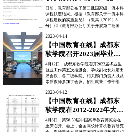
科课程
日前，教育部公布了第二批国家级一流本科
课程认定结果。根据《教育部关于一流本科
课程建设的实施意见》（教高〔2019〕8
号）和《教育部办公厅关于开展第二批国家
级一流本科课程认定工作的通知》（教高厅
2023-04-14
函〔2021〕13号）有关要求，经申报推荐，
网络评审和会议评审，由成都东软学院计算
【中国教育在线】成都东
机与软件学院副院长温荷负责建设，王会、
软学院召开2023届毕业生
王泽、骆代富、...
就业工作第五次推进会
4月12日，成都东软学院召开2023届毕业生
就业工作第五次推进会。学校副校长刘宏出
席会议，各二级学院、相关部门负责人以及
素质教师参加了会议。招生就业工作部部长
钱永胜作2023届毕业生就业工作阶段性总
2023-04-12
结。他回顾了2023届毕业生毕业去向落实情
况，分析了本学期已开展就业工作情况，并
【中国教育在线】成都东
明确下一步就业工作重点任务。当前，2023
软学院在2012-2022年大学
届毕业...
生计算机类竞赛状态数
4月8日，第58·59届中国高等教育博览会在
据...
重庆召开。会上，全国高校计算机教育研究
会、教师教学发展研究国家级虚拟教研室和