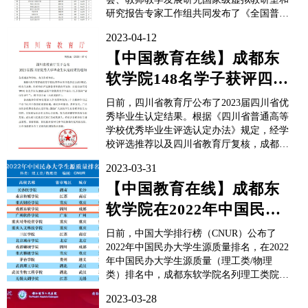
研究报告专家工作组共同发布了《全国普通
高校大学生计算机类竞赛研究报告》，这是
2023-04-12
该报告首次发布。在报告中，《2012-2022
年全国普通高校大学生计算机类竞赛状态数
【中国教育在线】成都东
据（前54%）》显示，成都东软学院在
软学院148名学子获评四川
2012-...
省优秀毕业生
日前，四川省教育厅公布了2023届四川省优
秀毕业生认定结果。根据《四川省普通高等
学校优秀毕业生评选认定办法》规定，经学
校评选推荐以及四川省教育厅复核，成都东
软学院148名学子被认定为2023届四川省优
2023-03-31
秀毕业生。校方表示，将继续深入学习贯彻
党的二十大精神和习近平总书记关于教育的
【中国教育在线】成都东
重要论述，通过各种渠道、多种方式，广泛
软学院在2022年中国民办
宣传省级优秀...
大学生源质量（理工类）
日前，中国大学排行榜（CNUR）公布了
排名中...
2022年中国民办大学生源质量排名，在2022
年中国民办大学生源质量（理工类/物理
类）排名中，成都东软学院名列理工类院校
榜首，同时，学校也跻身2022年中国民办大
2023-03-28
学生源质量（文史类/历史类）排名中的理