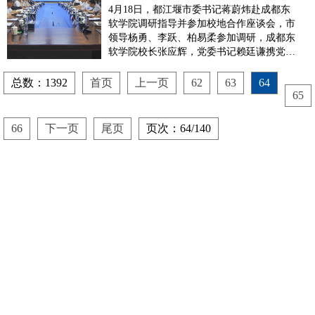
都东软学院调研指导
4月18日，都江堰市委书记蒋蔚炜赴成都东
软学院调研指导并参加校地合作座谈会，市
领导杨勇、李跃、柏易柔参加调研，成都东
软学院校长张应辉，党委书记赖廷谦携党政
领导班子成员陪同调研。蒋蔚炜书记强调，
要深入学习贯彻党的二十大精神和习近平总
总数：1392
首页
上一页
62
63
64
书记关于发展数字经济的重要论述，贯彻落
65
实党中央、省委、市委部署要求，突出优势
互补、深化交流协作，...
66
下一页
尾页
页次：64/140