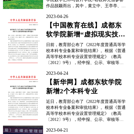
作品脱颖而出，其中，黄立中、王亭亭、周
超被推荐参加国赛，张钰获省赛一等奖，倪
2023-04-26
佳、屈岷铭获省赛二等奖，陈师豪获省赛三
等奖。校方表示，此次获奖是对学校教师专
【中国教育在线】成都东
业水平和能力的肯定，成都东软学院将进一
软学院新增“虚拟现实技
步强化师资队伍建设，...
术”与“供应链管理”本科专
日前，教育部公布了《2022年度普通高等学
业
校本科专业备案和审批结果》。根据《普通
高等学校本科专业设置管理规定》（教高
〔2012〕9号），经申报、公示、审核等程
序，成都东软学院虚拟现实技术与供应链管
2023-04-24
理2个本科专业成功获批。​​​​​​​校方表示，将继
续全面贯彻党和国家的教育方针，遵循高等
【新华网】成都东软学院
教育发展规律，主动适应国家及区域经济发
新增2个本科专业
展...
近日，教育部公布了《2022年度普通高等学
校本科专业备案和审批结果》。根据《普通
高等学校本科专业设置管理规定》（教高
〔2012〕9号），经申报、公示、审核等程
序，成都东软学院虚拟现实技术与供应链管
2023-04-21
理2个本科专业成功获批。接下来，学校将