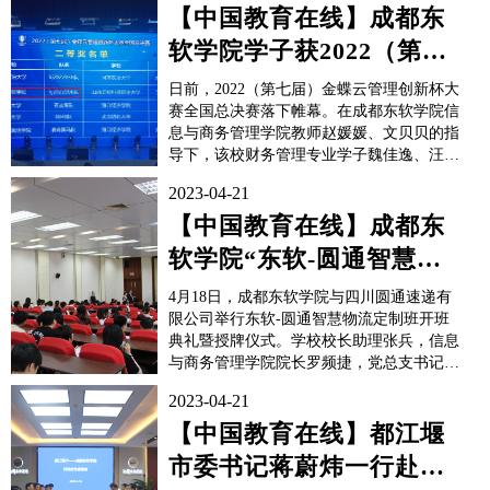
全面贯彻党和国家的教育方针，遵循高等教
【中国教育在线】成都东
育发展规律，主动适应国家及区域经济发展
软学院学子获2022（第七
对人才的需求，持...
届）金蝶云管理创新杯大
日前，2022（第七届）金蝶云管理创新杯大
赛全国...
赛全国总决赛落下帷幕。在成都东软学院信
息与商务管理学院教师赵媛媛、文贝贝的指
导下，该校财务管理专业学子魏佳逸、汪
倩、李佐组成kj2022006队代表学校参赛，
2023-04-21
并通过默契配合、出色发挥，斩获全国总决
赛二等奖。大赛旨在促进产教融合、校企合
【中国教育在线】成都东
作，推动人才培养模式改革创新，增强参赛
软学院“东软-圆通智慧物
选手的专业能...
流定制班”举行开班典礼
4月18日，成都东软学院与四川圆通速递有
限公司举行东软-圆通智慧物流定制班开班
典礼暨授牌仪式。学校校长助理张兵，信息
与商务管理学院院长罗频捷，党总支书记罗
玺，副院长余阳、徐建华，教务部副部长王
2023-04-21
李杰，圆通速递有限公司副总裁彭科，招聘
培训管理部总监王孟，西南大区营运负责人
【中国教育在线】都江堰
范力，西大区人力资源负责人兰闰钦出席开
市委书记蒋蔚炜一行赴成
班仪式，信息与商务管...