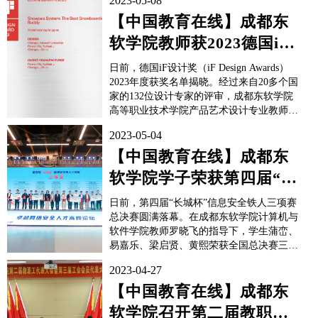
2023-05-08
【中国教育在线】成都东
软学院教师获2023德国iF
设计奖
日前，德国iF设计奖（iF Design Awards）
2023年度获奖名单揭晓。经过来自20多个国
家的132位设计专家的评审，成都东软学院
高等职业技术学院产品艺术设计专业教师何
佩汶、李月菡凭借UX用户体验产品
2023-05-04
《Snowpes System: The Best Snowboarding
Buddy》（最好的滑雪伙伴-Snowpes系统）
【中国教育在线】成都东
斩获iF设...
软学院学子荣获第四届“长
城杯”信息安全铁人三项赛
日前，第四届“长城杯”信息安全铁人三项赛
全国总...
总决赛圆满落幕。在成都东软学院计算机与
软件学院教师罗晓飞的指导下，学生蒲峦、
易嘉乐、梁启贤、黄熙荣获全国总决赛三等
奖。校方表示，成都东软学院将继续致力于
2023-04-27
信息安全、信息对抗领域的人才培养与科学
研究，充分发挥学校产教融合的特色以及信
【中国教育在线】成都东
息安全学科优势，持续加强与校企、校地合
软学院召开第二届教职工
作，大力推动科技成果...