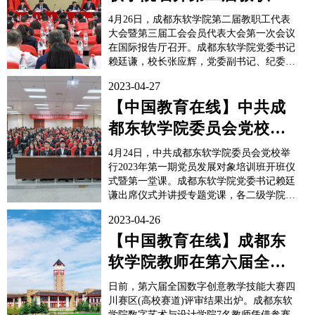
代表大会暨第三届工会会
4月26日，成都东软学院第二届教职工代表
员代表大会...
大会暨第三届工会会员代表大会第一次会议
在国际报告厅召开。成都东软学院党委书记
赖廷谦，校长张应辉，党委副书记、纪委书
记、副校长张宪民，副校长、校工会主席刘
2023-04-27
宏，财务总监、校工会副主席陈云华，副校
长张兵、陈旭辉出席会议，各学院和相关部
【中国教育在线】中共成
门当选为代表的主要负责人及部分团员代表
都东软学院委员会党校举
应邀列席会议。会议由成都东软...
行2023年第一期党员发展
4月24日，中共成都东软学院委员会党校举
对象培...
行2023年第一期党员发展对象培训班开班仪
式暨第一堂课。成都东软学院党委书记赖廷
谦出席仪式并讲授专题党课，各二级学院党
总支书记及相关部分负责人到场聆听。此次
2023-04-26
开班仪式由成都东软学院党群工作部部长欧
阳稚文主持。伴随着庄严的《国际歌》，开
【中国教育在线】成都东
班仪式拉开帷幕。仪式上，欧阳稚文部长宣
软学院教师在第六届全国
读开班文件。他指...
数字创意教学技能大赛四
日前，第六届全国数字创意教学技能大赛四
川赛区 (高校...
川赛区(高校赛道)评审结果出炉。成都东软
学院数字艺术与设计学院7名教师凭借参赛