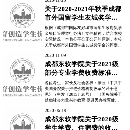
2020-11-25
关于2020-2021年秋季成都
市外国留学生友城奖学金
的公示
根据《成都市国际友好城市留学生政府奖学
金项目管理暂行办法》文件精神，结合本校
实际情况，本着公平公正公开的原则，本校
关于成都市外国留学生友城奖学金的评定工
作已结束，现将评比结果公示如下。2020-
2020-11-09
2021年秋季成都市外国留学生友城奖学金获
奖者名单：如有不同意见，请在公示时间
成都东软学院关于2021级
内，向成都东软学院国际合作部反映。公示
部分专业学费收费标准调
时间：...
整的公示
各位考生、家长及社会各界：按照《中共中
央国务院关于推进价格机制改革的若干意
见》（中发〔2015〕28号）、《国务院关于
鼓励社会力量兴办教育 促进民办教育健康
发展的若干意见》（国发〔2016〕81号）和
2020-06-19
《四川省教育厅 四川省发展和改革委员会
四川省市场监督管理局 关于完善我省民办
成都东软学院关于2020级
高校价格管理方式加强事中事后监管的通
学生学费、住宿费的收费
知》（川教〔2...