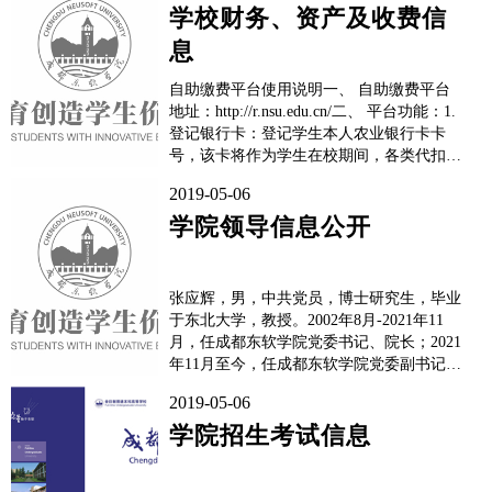
象为参加全国普通高等学校统一招生考试的
学校财务、资产及收费信
学生，并根据教育部当年颁布的有关文件精
息
神执行。二、招生计划说明1.严格执...
自助缴费平台使用说明一、 自助缴费平台
地址：http://r.nsu.edu.cn/二、 平台功能：1.
登记银行卡：登记学生本人农业银行卡卡
号，该卡将作为学生在校期间，各类代扣收
费、各类奖助学金发放的唯一银行账号。2.
2019-05-06
各类缴费：个人单项缴费、培训考试报名、
学杂费缴费、网络续期缴费；3. 个人消息：
学院领导信息公开
有关学生本人的收退费通知。4. 缴费方...
张应辉，男，中共党员，博士研究生，毕业
于东北大学，教授。2002年8月-2021年11
月，任成都东软学院党委书记、院长；2021
年11月至今，任成都东软学院党委副书记、
校长。负责学校全面工作。赖廷谦，男，中
2019-05-06
共党员，硕士学位，毕业于东北工学院（现
东北大学），教授。2021年11月至今，任成
学院招生考试信息
都东软学院党委书记。负责学校...